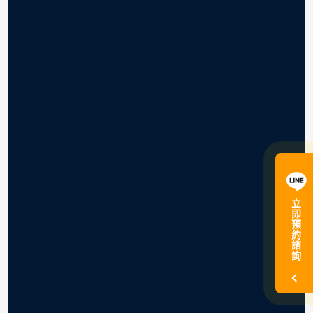
立
即
預
約
諮
詢