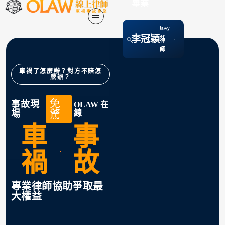
畢業
lawy
李冠穎
er
律
師
車禍了怎麼辦？對方不賠怎
麼辦？
免
事故現
OLAW 在
驚
場
線
車
事
禍
故
專業律師協助爭取最
大權益