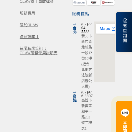
OLAW線上事故律師
服務費用
服務據點
⇀
(02)77
關於OLAW
表
台
04-
單
北
5588
詢
新北市
法律講座 ⇂
問
新店區
北新路
律師私房筆記 ⇂
OLAW服務使用說明書
一段12
號16樓
(近台
北地方
法院新
店辦公
大樓)
⇀
(07)97
高
6-3897
雄
高雄市
新興區
和平一
路283
立
號二樓
即
之1
預