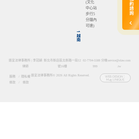
(文化
約
中心站
諮
詢
步行5
分鐘內
可達)
⇀
越
南
道呈法律事務所 | 李冠穎
新北市新店區北新路一段12
02-7704-5588 分機
service@olaw.com
律師
號16樓
999
.tw
道呈法律事務所© 2026 All Rights Reserved.
服務
/
隱私權
WEB DESIGN：
M45 UNIQUE
條款
/
條款