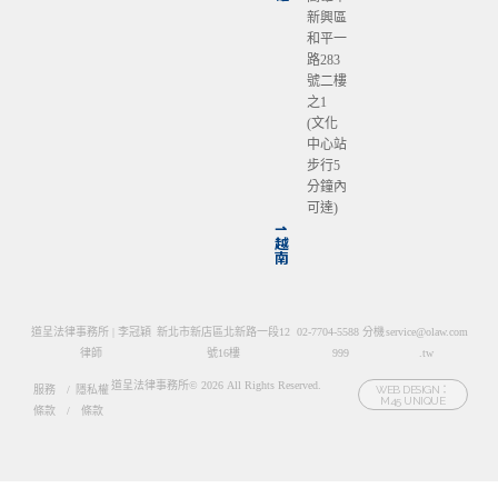
新興區
和平一
路283
號二樓
之1
(文化
中心站
步行5
分鐘內
可達)
⇀
越
南
道呈法律事務所 | 李冠穎
新北市新店區北新路一段12
02-7704-5588 分機
service@olaw.com
律師
號16樓
999
.tw
道呈法律事務所© 2026 All Rights Reserved.
服務
/
隱私權
WEB DESIGN：
M45 UNIQUE
條款
/
條款