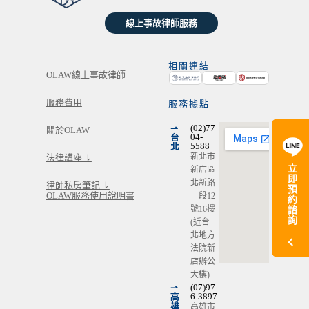
線上事故律師服務
相關連結
OLAW線上事故律師
服務費用
服務據點
⇀
(02)77
關於OLAW
台
04-
北
5588
新北市
法律講座 ⇂
立
新店區
即
北新路
律師私房筆記 ⇂
預
OLAW服務使用說明書
一段12
約
號16樓
諮
詢
(近台
北地方
法院新
店辦公
大樓)
⇀
(07)97
高
6-3897
雄
高雄市