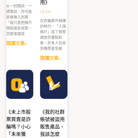
用》
🚨一封簡訊、一
通電話，你可能
OLAW
就被捲入刑案
在詐騙案件頻傳
「我只是把帳戶
的時代，「人頭
借給朋友收款，
帳戶」成了檢警
怎麼會變成
調查的重點對
閱讀文章»
象。許多人在收
到傳票甚至被
閱讀文章»
《未上市股
《我的社群
票買賣是詐
帳號被盜用
騙嗎？小心
販售產品，
「未來獲
我該怎麼