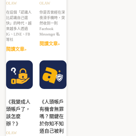
OLAW
OLAW
在這個「認識人
你是否曾經在深
比認識自己還
夜滑手機時，突
快」的時代，越
然收到一則
來越多人透過
Facebook
IG、LINE、FB
Messenger 私
等社
閱讀文章»
閱讀文章»
《我變成人
《人頭帳戶
頭帳戶了，
有機會無罪
該怎麼
嗎？關鍵在
辦？》
於你知不知
道自己被利
OLAW