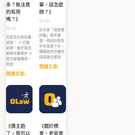
多？執法真
輩，該怎麼
的有用
辦？》
嗎？》
OLAW
OLAW
近年來「假檢警
詐騙」案件激
你是否也有這種
增，特別針對家
感覺： 📌 打開
中年長者下手，
新聞，幾乎每天
聲稱他們涉嫌洗
都有詐騙案件 📌
錢或身分遭冒
警方破獲機房，
但受
閱讀文章»
閱讀文章»
《債主跑
《關於標
了，我可以
會、老鼠會