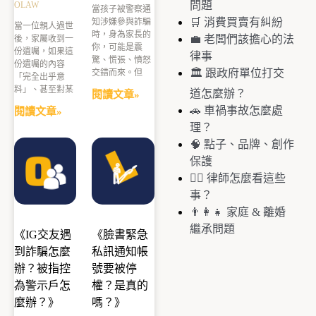
問題
OLAW
當孩子被警察通
🛒 消費買賣有糾紛
知涉嫌參與詐騙
當一位親人過世
時，身為家長的
💼 老闆們該擔心的法
後，家屬收到一
你，可能是震
份遺囑，如果這
律事
驚、慌張、憤怒
份遺囑的內容
🏛️ 跟政府單位打交
交錯而來。但
「完全出乎意
料」、甚至對某
道怎麼辦？
閱讀文章»
🚗 車禍事故怎麼處
閱讀文章»
理？
🧠 點子、品牌、創作
保護
🧑‍⚖️ 律師怎麼看這些
事？
👨‍👩‍👧 家庭 & 離婚
繼承問題
《IG交友遇
《臉書緊急
到詐騙怎麼
私訊通知帳
辦？被指控
號要被停
為警示戶怎
權？是真的
麼辦？》
嗎？》