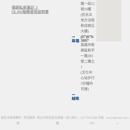
路一段12
律師私房筆記 ⇂
號16樓
OLAW服務使用說明書
(近台北
地方法院
新店辦公
大樓)
⇀
(07)976-
高雄
3897
高雄市新
興區和平
一路283
號二樓之
1
(文化中
心站步行
5分鐘內
可達)
⇀
越南
道呈法律事務所 | 李冠穎律
新北市新店區北新路一段12號16
02-7704-5588 分機
service@olaw.com.t
師
樓
999
w