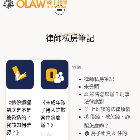
OLaw Post
律師私房筆記
分類
律師私房筆記
未分類
⚖️ 被告怎麼辦？刑事
法律應對
《這份遺囑
《未成年孩
👔 上班族的法律煩惱
到底是不是
子捲入詐欺
💰 借錢、被欠錢、詐
被偽造的？
案件怎麼
我該如何確
辦？》
騙怎麼辦？
認？》
🏠 房子租賣 & 住的
OLAW