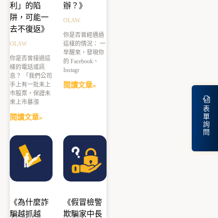
利」的陷
辦？》
阱，可能一
OLAW
去不復返》
你是否曾經遇過
OLAW
這樣的情況： 一
早醒來，發現你
你是否曾接過這
的 Facebook、
樣的電話或訊
Instagr
息？ 「我們公司
手上有一批未上
閱讀文章»
市股票，保證未
來上市暴漲
表
單
閱讀文章»
詢
問
《為什麼詐
《假冒檢警
騙越抓越
欺騙家中長