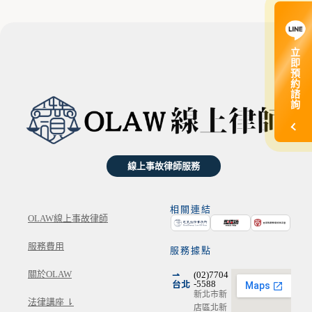
立
即
預
約
諮
詢
線上事故律師服務
相關連結
OLAW線上事故律師
服務費用
服務據點
⇀
關於OLAW
(02)7704
台北
-5588
新北市新
法律講座 ⇂
店區北新