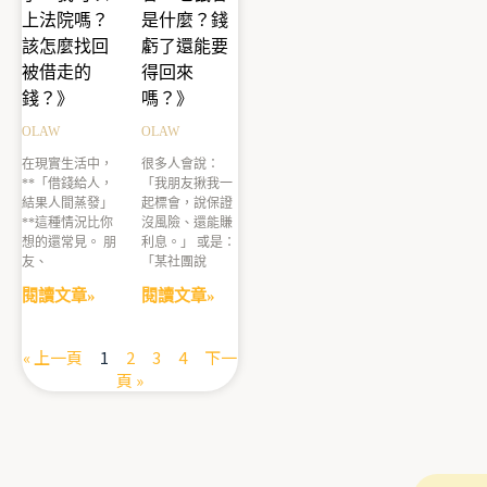
上法院嗎？
是什麼？錢
該怎麼找回
虧了還能要
被借走的
得回來
錢？》
嗎？》
OLAW
OLAW
在現實生活中，
很多人會說：
**「借錢給人，
「我朋友揪我一
結果人間蒸發」
起標會，說保證
**這種情況比你
沒風險、還能賺
想的還常見。 朋
利息。」 或是：
友、
「某社團說
閱讀文章»
閱讀文章»
« 上一頁
1
2
3
4
下一
頁 »