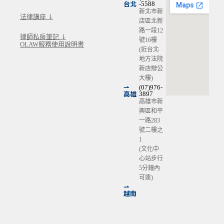
台北
-5588
新北市新
法律講座 ⇂
店區北新
路一段12
律師私房筆記 ⇂
號16樓
OLAW服務使用說明書
(近台北
地方法院
新店辦公
大樓)
⇀
(07)976-
高雄
3897
高雄市新
興區和平
一路283
號二樓之
1
(文化中
心站步行
5分鐘內
可達)
⇀
越南