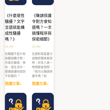
《什麼是性
《聲請保護
騷擾？文字
令對方會知
言語就能構
道嗎？一次
成性騷擾
搞懂程序與
嗎？》
保密細節》
OLAW
OLAW
性騷擾不是只有
在面對家庭暴力
肢體接觸才算。
或親密關係衝突
你曾在職場、學
時，許多人第一
校、或生活中，
時間都會想問：
遭遇過讓你感到
「我可以聲請保
不舒服的「
護令嗎？如
閱讀文章»
閱讀文章»