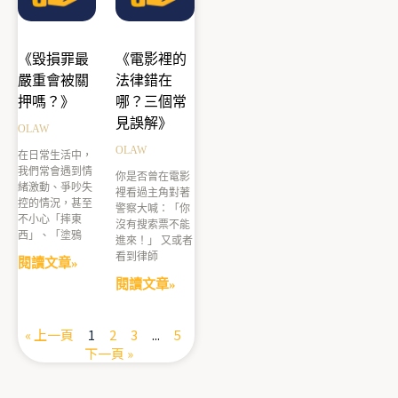
《毀損罪最
《電影裡的
嚴重會被關
法律錯在
押嗎？》
哪？三個常
見誤解》
OLAW
OLAW
在日常生活中，
我們常會遇到情
你是否曾在電影
緒激動、爭吵失
裡看過主角對著
控的情況，甚至
警察大喊：「你
不小心「摔東
沒有搜索票不能
西」、「塗鴉
進來！」 又或者
看到律師
閱讀文章»
閱讀文章»
« 上一頁
1
2
3
...
5
下一頁 »