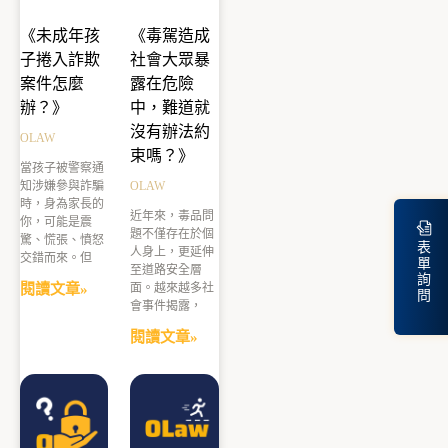
《未成年孩
《毒駕造成
子捲入詐欺
社會大眾暴
案件怎麼
露在危險
辦？》
中，難道就
沒有辦法約
OLAW
束嗎？》
當孩子被警察通
知涉嫌參與詐騙
OLAW
時，身為家長的
近年來，毒品問
你，可能是震
題不僅存在於個
驚、慌張、憤怒
表
人身上，更延伸
交錯而來。但
單
至道路安全層
詢
閱讀文章»
面。越來越多社
問
會事件揭露，
閱讀文章»