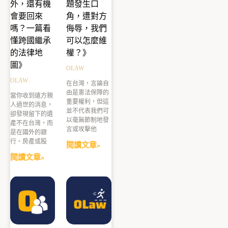
外，還有機
題發生口
會要回來
角，遭對方
嗎？一篇看
侮辱，我們
懂跨國繼承
可以怎麼維
的法律地
權？》
圖》
OLAW
OLAW
在台灣，言論自
由是憲法保障的
當你收到遠方親
重要權利，但這
人過世的消息，
並不代表我們可
卻發現留下的遺
以毫無節制地發
產不在台灣，而
言或攻擊他
是在國外的銀
行、房產或股
閱讀文章»
閱讀文章»