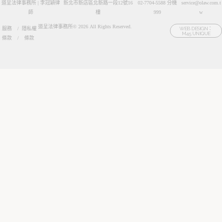
道呈法律事務所 | 李冠穎律
新北市新店區北新路一段12號16
02-7704-5588 分機
service@olaw.com.t
師
樓
999
w
道呈法律事務所© 2026 All Rights Reserved.
服務
/
隱私權
WEB DESIGN：
M45 UNIQUE
條款
/
條款