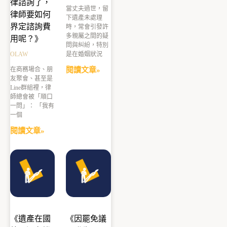
律諮詢了，
當丈夫過世，留
律師要如何
下遺產未處理
界定諮詢費
時，常會引發許
多親屬之間的疑
用呢？》
問與糾紛，特別
OLAW
是在婚姻狀況
在商務場合、朋
閱讀文章»
友聚會、甚至是
Line群組裡，律
師總會被「順口
一問」： 「我有
一個
閱讀文章»
《遺產在國
《因罷免議