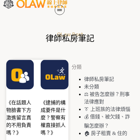
OLaw Post
律師私房筆記
分類
律師私房筆記
未分類
⚖️ 被告怎麼辦？刑事
法律應對
《在話題人
《逮捕的構
👔 上班族的法律煩惱
物臉書下方
成要件是什
💰 借錢、被欠錢、詐
激進留言真
麼？警察有
的不用負責
權直接抓人
騙怎麼辦？
嗎？》
嗎？》
🏠 房子租賣 & 住的