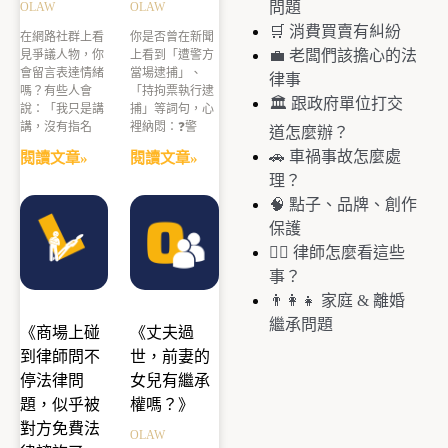
問題
OLAW
OLAW
🛒 消費買賣有糾紛
在網路社群上看
你是否曾在新聞
💼 老闆們該擔心的法
見爭議人物，你
上看到「遭警方
會留言表達情緒
當場逮捕」、
律事
嗎？有些人會
「持拘票執行逮
🏛️ 跟政府單位打交
說：「我只是講
捕」等詞句，心
講，沒有指名
裡納悶：❓警
道怎麼辦？
🚗 車禍事故怎麼處
閱讀文章»
閱讀文章»
理？
🧠 點子、品牌、創作
保護
🧑‍⚖️ 律師怎麼看這些
事？
👨‍👩‍👧 家庭 & 離婚
繼承問題
《商場上碰
《丈夫過
到律師問不
世，前妻的
停法律問
女兒有繼承
題，似乎被
權嗎？》
對方免費法
OLAW