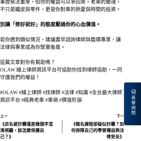
事故無法重來，但你的權益可以爭回來。老車的靈魂，
不只是鐵皮與零件，更是你對車的熱愛與時間的投資。
別讓「修好就好」的態度壓過你的心血價值。
若你遇到類似情況，建議盡早諮詢律師與鑑價專業，讓
法律與專業成為你堅實後盾。
這篇文章對你有幫助嗎？
OLAW 線上律師資訊平台可協助你找到律師協助，一同
守護我們的權益！
#OLAW #線上律師 #找律師 #法律 #知識 #全台最大律師
表
資訊平台 #經典老車 #車禍 #價值貶損
單
詢
問
上一
下一
《店名被抄襲僅差幾個字混
《報名課程卻疑似抄襲？如
淆視聽，該怎麼保護自
何保障自己的學習權益與法
己？》
律安全》