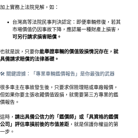
加上實務上法院見解，如：
台灣高等法院民事判決認定：即便車輛修復，若其
市場價值仍因事故下降，應認屬一種財產上損害，
可另行請求損害賠償。
也就是說，只要你
能舉證車輛的價值毀損情況存在，就
具備請求賠償的法律基礎。
🛠 關鍵證據：「專業車輛鑑價報告」是你最強的武器
很多車主在事故發生後，只要求保險理賠或車廠報價，
但如果你要主張收藏價值毀損，就需要第三方專業的鑑
價報告。
這時，
請出具備公信力的「鑑價師」或「具資格的鑑價
公司」評估車損前後的市值差距
，就是保護你權益的第
一步。