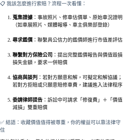
📋 我該怎麼進行索賠？流程一次看懂：
蒐集證據
：事故照片、修車估價單、原始車況證明
（如車展照片、媒體報導、車主俱樂部登錄）
尋求鑑價
：聯繫具公信力的鑑價師進行市值差評估
聯繫對方保險公司
：提出完整鑑價報告與價值毀損
損失金額，要求一併賠償
協商與談判
：若對方願意和解，可擬定和解協議；
若對方拒賠或只願意賠修車費，建議進入法律程序
委請律師提告
：訴訟中可請求「修復費」＋「價值
減損」雙重賠償
✅ 結語：收藏價值值得被尊重，你的權益可以靠法律守
住