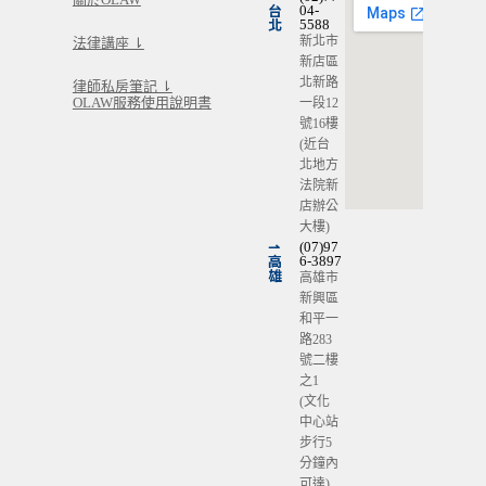
台
04-
北
5588
新北市
法律講座 ⇂
新店區
北新路
律師私房筆記 ⇂
OLAW服務使用說明書
一段12
號16樓
(近台
北地方
法院新
店辦公
大樓)
⇀
(07)97
高
6-3897
雄
高雄市
新興區
和平一
路283
號二樓
之1
(文化
中心站
步行5
分鐘內
可達)