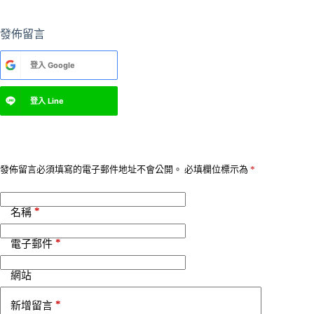
發佈留言
A
登入
Google
l
t
e
登入
Line
r
n
a
t
i
v
發佈留言必須填寫的電子郵件地址不會公開。
必填欄位標示為
*
e
:
*
名稱
*
電子郵件
網站
*
新增留言