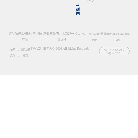
⇀
越
南
道呈法律事務所 | 李冠穎
新北市新店區北新路一段12
02-7704-5588 分機
service@olaw.com
律師
號16樓
999
.tw
道呈法律事務所© 2026 All Rights Reserved.
服務
/
隱私權
WEB DESIGN：
M45 UNIQUE
條款
/
條款