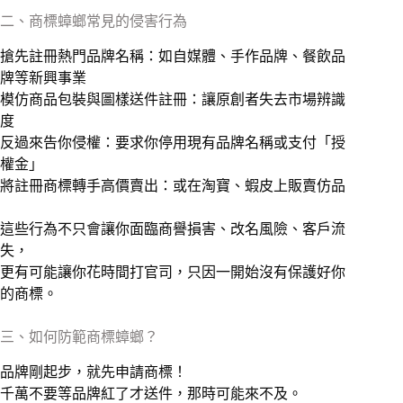
二、商標蟑螂常見的侵害行為
搶先註冊熱門品牌名稱：如自媒體、手作品牌、餐飲品
牌等新興事業
模仿商品包裝與圖樣送件註冊：讓原創者失去市場辨識
度
反過來告你侵權：要求你停用現有品牌名稱或支付「授
權金」
將註冊商標轉手高價賣出：或在淘寶、蝦皮上販賣仿品
這些行為不只會讓你面臨商譽損害、改名風險、客戶流
失，
更有可能讓你花時間打官司，只因一開始沒有保護好你
的商標。
三、如何防範商標蟑螂？
品牌剛起步，就先申請商標！
千萬不要等品牌紅了才送件，那時可能來不及。