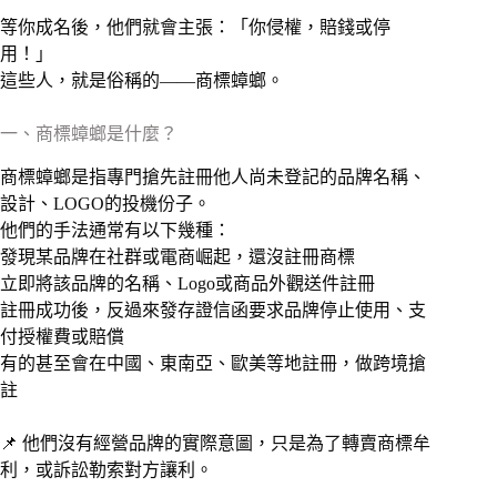
等你成名後，他們就會主張：「你侵權，賠錢或停
用！」
這些人，就是俗稱的——商標蟑螂。
一、商標蟑螂是什麼？
商標蟑螂是指專門搶先註冊他人尚未登記的品牌名稱、
設計、LOGO的投機份子。
他們的手法通常有以下幾種：
發現某品牌在社群或電商崛起，還沒註冊商標
立即將該品牌的名稱、Logo或商品外觀送件註冊
註冊成功後，反過來發存證信函要求品牌停止使用、支
付授權費或賠償
有的甚至會在中國、東南亞、歐美等地註冊，做跨境搶
註
📌 他們沒有經營品牌的實際意圖，只是為了轉賣商標牟
利，或訴訟勒索對方讓利。