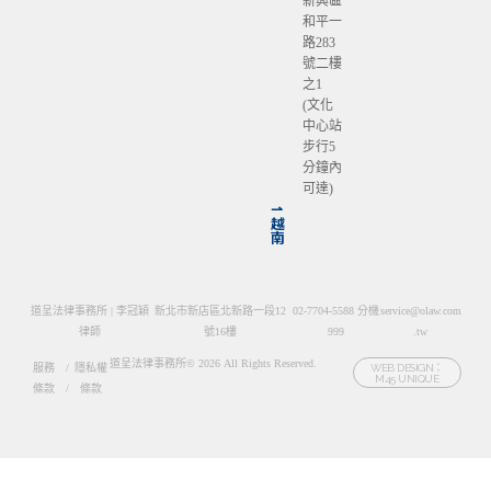
新興區
和平一
路283
號二樓
之1
(文化
中心站
步行5
分鐘內
可達)
⇀
越
南
道呈法律事務所 | 李冠穎
新北市新店區北新路一段12
02-7704-5588 分機
service@olaw.com
律師
號16樓
999
.tw
道呈法律事務所© 2026 All Rights Reserved.
服務
/
隱私權
WEB DESIGN：
M45 UNIQUE
條款
/
條款