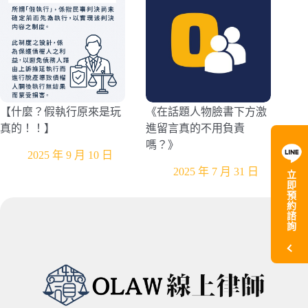
【什麼？假執行原來是玩
《在話題人物臉書下方激
真的！！】
進留言真的不用負責
嗎？》
2025 年 9 月 10 日
2025 年 7 月 31 日
立
即
預
約
諮
詢