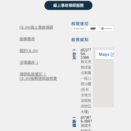
線上事故律師服務
相關連結
OLAW線上事故律師
服務費用
服務據點
⇀
(02)77
關於OLAW
台
04-
北
5588
新北市
法律講座 ⇂
新店區
北新路
律師私房筆記 ⇂
OLAW服務使用說明書
一段12
號16樓
(近台
北地方
法院新
店辦公
大樓)
⇀
(07)97
高
6-3897
雄
高雄市