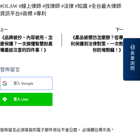
#OLAW #線上律師 #找律師 #法律 #知識 #全台最大律師
資訊平台#商標 #專利
上一
下一
《品牌被抄、內容被用，怎
《產品被模仿怎麼辦？從專
麼保護？一次搞懂智慧財產
利保護到法律對策，一次教
權最該注意的四件事！》
你防堵剽竊！》
表
單
詢
問
發佈留言
A
登入
Google
l
t
e
登入
Line
r
n
a
t
i
v
發佈留言必須填寫的電子郵件地址不會公開。
必填欄位標示為
*
e