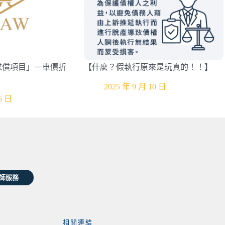
求償項目」－車價折
【什麼？假執行原來是玩真的！！】
2025 年 9 月 10 日
6 日
師服務
相關連結