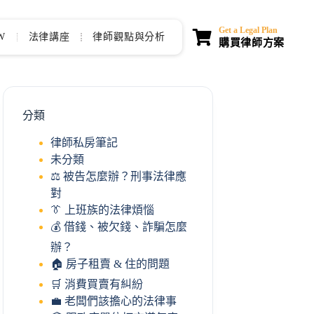
Get a Legal Plan
W
法律講座
律師觀點與分析
購買律師方案
分類
律師私房筆記
未分類
⚖️ 被告怎麼辦？刑事法律應
對
👔 上班族的法律煩惱
💰 借錢、被欠錢、詐騙怎麼
辦？
🏠 房子租賣 & 住的問題
🛒 消費買賣有糾紛
💼 老闆們該擔心的法律事