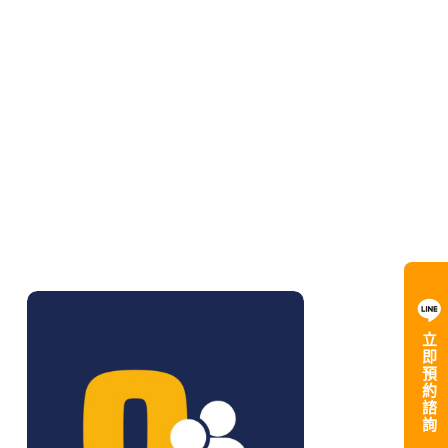
立
即
預
約
諮
詢