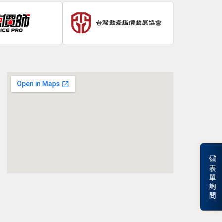
表
單
詢
問