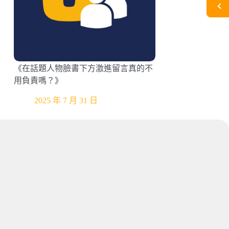
《在話題人物臉書下方激進留言真的不
用負責嗎？》
2025 年 7 月 31 日