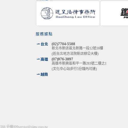
服務據點
⇀ 台北
(02)7704-5588
新北市新店區北新路一段12號16樓
(近台北地方法院新店辦公大樓)
⇀ 高雄
(07)976-3897
高雄市新興區和平一路283號二樓之1
(文化中心站步行5分鐘內可達)
⇀ 越南
-5588 分機999
service@olaw.com.tw