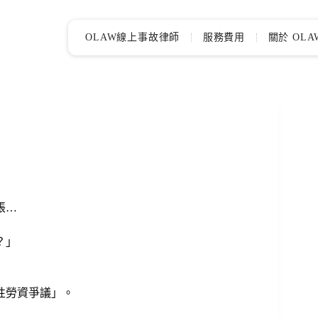
OLAW線上事故律師
服務費用
關於 OLA
帳…
？」
性勞資爭議」。