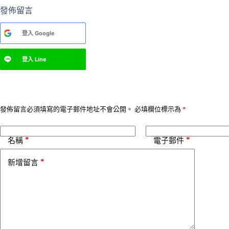
發佈留言
A
登入
Google
l
t
e
登入
Line
r
n
a
t
i
v
發佈留言必須填寫的電子郵件地址不會公開。
必填欄位標示為
*
e
:
*
*
名稱
電子郵件
*
新增留言