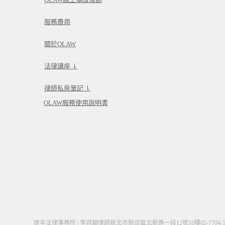
服務費用
關於OLAW
法律講座 ⇂
律師私房筆記 ⇂
OLAW服務使用說明書
道呈法律事務所 | 李冠穎律師
新北市新店區北新路一段12號16樓
02-7704