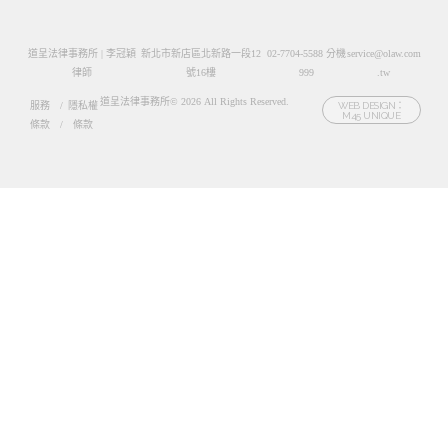
道呈法律事務所 | 李冠穎
新北市新店區北新路一段12
02-7704-5588 分機
service@olaw.com
律師
號16樓
999
.tw
道呈法律事務所© 2026 All Rights Reserved.
服務
/
隱私權
WEB DESIGN：
M45 UNIQUE
條款
/
條款