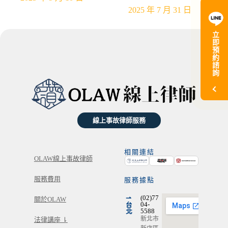
2025 年 7 月 31 日
立
即
預
約
諮
詢
線上事故律師服務
相關連結
OLAW線上事故律師
服務費用
服務據點
⇀
(02)77
關於OLAW
台
04-
北
5588
新北市
法律講座 ⇂