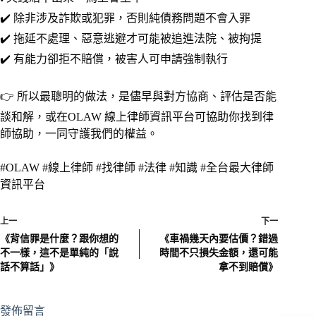
✔️ 除非涉及詐欺或犯罪，否則純債務問題不會入罪
✔️ 拖延不處理、惡意逃避才可能被追進法院、被拘提
✔️ 有能力卻拒不賠償，被害人可申請強制執行
👉 所以最聰明的做法，是儘早與對方協商、評估是否能
談和解，或在OLAW 線上律師資訊平台可協助你找到律
師協助，一同守護我們的權益。
#OLAW #線上律師 #找律師 #法律 #知識 #全台最大律師
資訊平台
上一
下一
《背信罪是什麼？跟你想的
《車禍幾天內要估價？錯過
不一樣，這不是單純的「說
時間不只損失金額，還可能
話不算話」》
拿不到賠償》
發佈留言