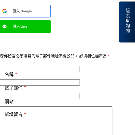
A
登入
Google
l
表
t
單
e
詢
登入
Line
r
問
n
a
t
i
v
發佈留言必須填寫的電子郵件地址不會公開。
必填欄位標示為
*
e
:
*
名稱
*
電子郵件
網站
*
新增留言