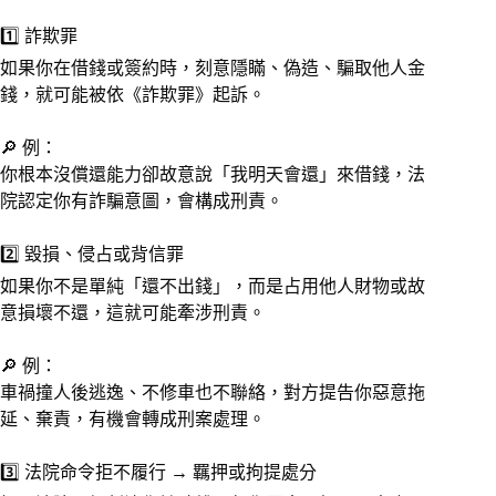
1️⃣ 詐欺罪
如果你在借錢或簽約時，刻意隱瞞、偽造、騙取他人金
錢，就可能被依《詐欺罪》起訴。
🔎 例：
你根本沒償還能力卻故意說「我明天會還」來借錢，法
院認定你有詐騙意圖，會構成刑責。
2️⃣ 毀損、侵占或背信罪
如果你不是單純「還不出錢」，而是占用他人財物或故
意損壞不還，這就可能牽涉刑責。
🔎 例：
車禍撞人後逃逸、不修車也不聯絡，對方提告你惡意拖
延、棄責，有機會轉成刑案處理。
3️⃣ 法院命令拒不履行 → 羈押或拘提處分