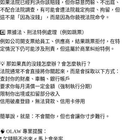
如果法院已經判決你該賠錢，但你惡意閃躲、不出庭、
不配合法院調查，有可能會遭法院裁定拘提、拘留，但
這不是「因為沒錢」，而是因為你藐視法院命令。
4️⃣ 票據法、刑法特例處理（例如跳票）
例如公司開支票給員工、供應商，結果跳票拒付，在特
定情況下仍可能涉及刑責，但這屬於商業糾紛特例。
💡 那如果真的沒錢怎麼辦？會怎麼執行？
法院通常不會直接將你關起來，而是會採取以下方式：
查封你的財產、車輛、銀行帳戶
要求你每月清償一定金額（強制執行分期）
限制你出境或扣留部分收入
信用破產登錄，無法貸款、信用卡停用
簡單說，就是：不會關你，但也會讓你寸步難行。
🧠 OLAW 專業提醒：
❗️ 欠錢賠不出來 ≠ 馬上會坐牢