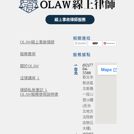
線上事故律師服務
相關連結
OLAW線上事故律師
服務費用
服務據點
⇀
(02)77
關於OLAW
台
04-
北
5588
新北市
法律講座 ⇂
新店區
北新路
律師私房筆記 ⇂
OLAW服務使用說明書
一段12
號16樓
(近台
北地方
法院新
店辦公
大樓)