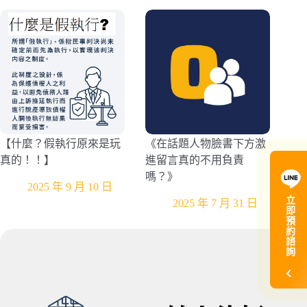
【什麼？假執行原來是玩
《在話題人物臉書下方激
真的！！】
進留言真的不用負責
嗎？》
2025 年 9 月 10 日
立
2025 年 7 月 31 日
即
預
約
諮
詢