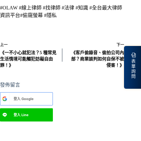
#OLAW #線上律師 #找律師 #法律 #知識 #全台最大律師
資訊平台#偷窺螢幕 #隱私
上一
下一
《一不小心就犯法？5 種常見
《客戶偷錄音、偷拍公司內
生活情境可能觸犯妨礙自由
部？商業談判如何自保不被
表
罪！》
侵害！》
單
詢
問
發佈留言
A
登入
Google
l
t
e
登入
Line
r
n
a
t
i