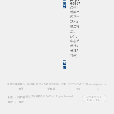
⇀
(07)97
高
6-3897
雄
高雄市
新興區
和平一
路283
號二樓
之1
(文化
中心站
步行5
分鐘內
可達)
⇀
越
南
道呈法律事務所 | 李冠穎
新北市新店區北新路一段12
02-7704-5588 分機
service@olaw.com
律師
號16樓
999
.tw
道呈法律事務所© 2026 All Rights Reserved.
服務
/
隱私權
WEB DESIGN：
M45 UNIQUE
條款
/
條款