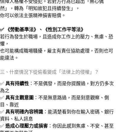
保障人格權不受侵犯。若對方行為已超出「無心偶
然」，轉為「明知故犯且持續發生」，
你可以依法主張精神損害賠償。
✅ 《勞動基準法》、《性別工作平等法》
若行為發生於職場，且造成你工作上的壓力、焦慮、恐
懼，
也可能構成職場騷擾，雇主有責任協助處理，否則也可
能違法。
三、什麼情況下從偷看變成「法律上的侵權」？
✅
具有持續性
：不是偶發，而是你提醒過，對方仍多次
為之
✅
具有主觀意圖
：不是無意路過，而是刻意觀察、側
目、靠近
✅
具有明確內容辨識
：能清楚看到你在輸入密碼、銀行
資料、私人訊息
✅
造成心理壓力或損害
：你因此感到焦慮、不安、甚至