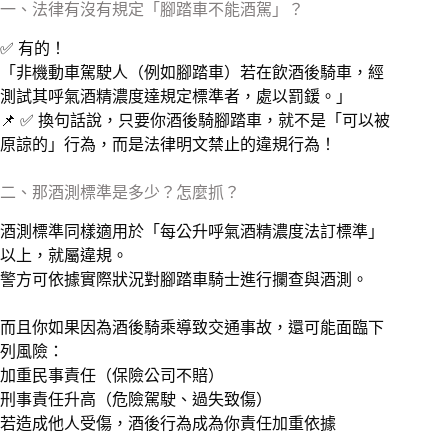
一、法律有沒有規定「腳踏車不能酒駕」？
✅ 有的！
「非機動車駕駛人（例如腳踏車）若在飲酒後騎車，經
測試其呼氣酒精濃度達規定標準者，處以罰鍰。」
📌 ✅ 換句話說，只要你酒後騎腳踏車，就不是「可以被
原諒的」行為，而是法律明文禁止的違規行為！
二、那酒測標準是多少？怎麼抓？
酒測標準同樣適用於「每公升呼氣酒精濃度法訂標準」
以上，就屬違規。
警方可依據實際狀況對腳踏車騎士進行攔查與酒測。
而且你如果因為酒後騎乘導致交通事故，還可能面臨下
列風險：
加重民事責任（保險公司不賠）
刑事責任升高（危險駕駛、過失致傷）
若造成他人受傷，酒後行為成為你責任加重依據