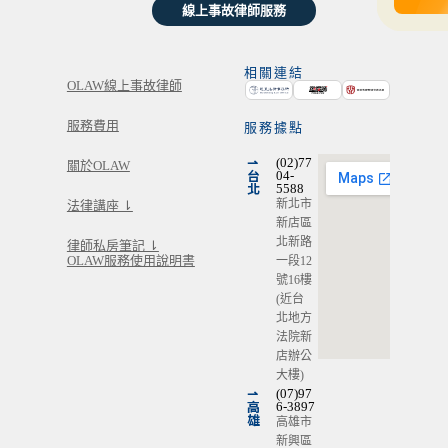
線上事故律師服務
相關連結
OLAW線上事故律師
服務費用
服務據點
⇀
(02)77
關於OLAW
台
04-
北
5588
新北市
法律講座 ⇂
新店區
北新路
律師私房筆記 ⇂
OLAW服務使用說明書
一段12
號16樓
(近台
北地方
法院新
店辦公
大樓)
⇀
(07)97
高
6-3897
雄
高雄市
新興區