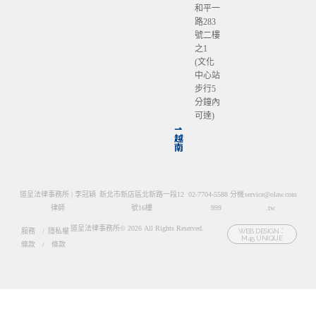
和平一
路283
號二樓
之1
(文化
中心站
步行5
分鐘內
可達)
⇀
越
南
道呈法律事務所 | 李冠穎
新北市新店區北新路一段12
02-7704-5588 分機
service@olaw.com
律師
號16樓
999
.tw
道呈法律事務所© 2026 All Rights Reserved.
服務
/
隱私權
WEB DESIGN：
M45 UNIQUE
條款
/
條款