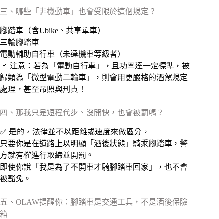
三、哪些「非機動車」也會受限於這個規定？
腳踏車（含Ubike、共享單車）
三輪腳踏車
電動輔助自行車（未達機車等級者）
📌 注意：若為「電動自行車」，且功率達一定標準，被
歸類為「微型電動二輪車」，則會用更嚴格的酒駕規定
處理，甚至吊照與刑責！
四、那我只是短程代步、沒開快，也會被罰嗎？
✅ 是的，法律並不以距離或速度來做區分，
只要你是在道路上以明顯「酒後狀態」騎乘腳踏車，警
方就有權進行取締並開罰。
即使你說「我是為了不開車才騎腳踏車回家」，也不會
被豁免。
五、OLAW提醒你：腳踏車是交通工具，不是酒後保險
箱