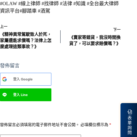
#OLAW #線上律師 #找律師 #法律 #知識 #全台最大律師
資訊平台#腳踏車 #酒駕
上一
下一
《精神異常駕駛致人於死，
《賣家寄錯貨，我沒時間換
家屬還能求償嗎？法律上怎
貨了，可以要求賠償嗎？》
麼處理這類事故？》
發佈留言
A
登入
Google
l
t
e
登入
Line
r
n
a
t
表
i
單
v
發佈留言必須填寫的電子郵件地址不會公開。
必填欄位標示為
*
詢
e
問
: