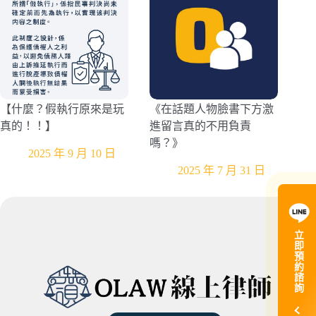
【什麼？假執行原來是玩
《在話題人物臉書下方激
真的！！】
進留言真的不用負責
嗎？》
2025 年 9 月 10 日
2025 年 7 月 31 日
立
即
預
約
諮
詢