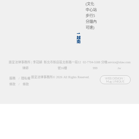
(文化
中心站
步行5
分鐘內
可達)
⇀
越
南
道呈法律事務所 | 李冠穎
新北市新店區北新路一段12
02-7704-5588 分機
service@olaw.com
律師
號16樓
999
.tw
道呈法律事務所© 2026 All Rights Reserved.
服務
/
隱私權
WEB DESIGN：
M45 UNIQUE
條款
/
條款