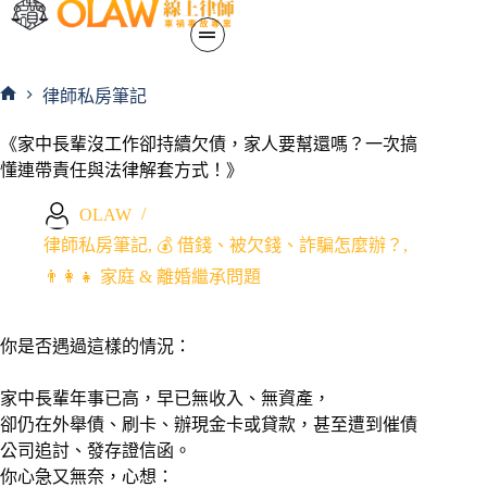
律師私房筆記
《家中長輩沒工作卻持續欠債，家人要幫還嗎？一次搞
懂連帶責任與法律解套方式！》
OLAW
律師私房筆記
,
💰 借錢、被欠錢、詐騙怎麼辦？
,
👨‍👩‍👧 家庭 & 離婚繼承問題
你是否遇過這樣的情況：
家中長輩年事已高，早已無收入、無資產，
卻仍在外舉債、刷卡、辦現金卡或貸款，甚至遭到催債
公司追討、發存證信函。
你心急又無奈，心想：