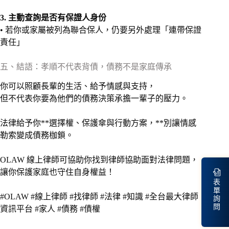
3. 主動查詢是否有保證人身份
• 若你或家屬被列為聯合保人，仍要另外處理「連帶保證
責任」
五、結語：孝順不代表背債，債務不是家庭傳承
你可以照顧長輩的生活、給予情感與支持，
但不代表你要為他們的債務決策承擔一輩子的壓力。
法律給予你**選擇權、保護傘與行動方案，**別讓情感
勒索變成債務枷鎖。
OLAW 線上律師可協助你找到律師協助面對法律問題，
讓你保護家庭也守住自身權益！
表
單
#OLAW #線上律師 #找律師 #法律 #知識 #全台最大律師
詢
問
資訊平台 #家人 #債務 #債權