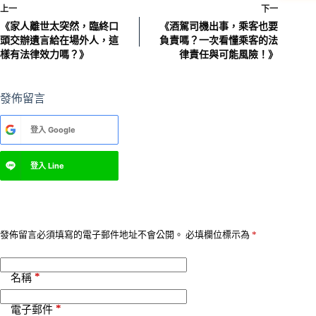
上一
下一
《家人離世太突然，臨終口
《酒駕司機出事，乘客也要
頭交辦遺言給在場外人，這
負責嗎？一次看懂乘客的法
樣有法律效力嗎？》
律責任與可能風險！》
發佈留言
A
登入
Google
l
t
e
登入
Line
r
n
a
t
i
v
發佈留言必須填寫的電子郵件地址不會公開。
必填欄位標示為
*
e
:
*
名稱
*
電子郵件