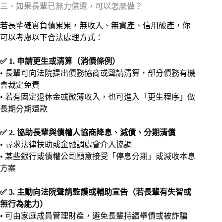
三、如果長輩已無力償還，可以怎麼做？
若長輩確實負債累累，無收入、無資產、信用破產，你
可以考慮以下合法處理方式：
✅ 1. 申請更生或清算（消債條例）
• 長輩可向法院提出債務協商或聲請清算，部分債務有機
會裁定免責
• 若有固定退休金或微薄收入，也可進入「更生程序」做
長期分期還款
✅ 2. 協助長輩與債權人協商降息、減債、分期清償
• 尋求法律扶助或金融調處會介入協調
• 某些銀行或債權公司願意接受「停息分期」或減收本息
方案
✅ 3. 主動向法院聲請監護或輔助宣告（若長輩有失智或
無行為能力）
• 可由家庭成員管理財產，避免長輩持續舉債或被詐騙