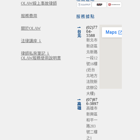
OLAW線上事故律師
服務費用
服務據點
⇀
(02)77
關於OLAW
台
04-
北
5588
新北市
法律講座 ⇂
新店區
北新路
律師私房筆記 ⇂
OLAW服務使用說明書
一段12
號16樓
(近台
北地方
法院新
店辦公
大樓)
⇀
(07)97
高
6-3897
雄
高雄市
新興區
和平一
路283
號二樓
之1