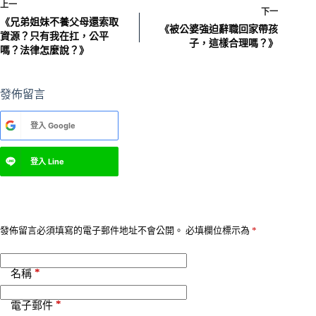
上一
下一
《兄弟姐妹不養父母還索取
《被公婆強迫辭職回家帶孩
資源？只有我在扛，公平
子，這樣合理嗎？》
嗎？法律怎麼說？》
發佈留言
A
登入
Google
l
t
e
登入
Line
r
n
a
t
i
v
發佈留言必須填寫的電子郵件地址不會公開。
必填欄位標示為
*
e
:
*
名稱
*
電子郵件