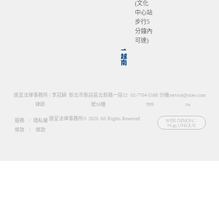
(文化
中心站
步行5
分鐘內
可達)
⇀
越
南
道呈法律事務所 | 李冠穎
新北市新店區北新路一段12
02-7704-5588 分機
service@olaw.com
律師
號16樓
999
.tw
道呈法律事務所© 2026 All Rights Reserved.
服務
/
隱私權
WEB DESIGN：
M45 UNIQUE
條款
/
條款