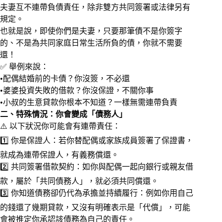
夫妻互不連帶負債責任，除非雙方共同簽署或法律另有
規定。
也就是說，即使你們是夫妻，只要那筆債不是你簽字
的、不是為共同家庭日常生活所負的債，你就不需要
還！
✅ 舉例來說：
•配偶結婚前的卡債？你沒簽，不必還
•婆婆投資失敗的借款？你沒保證，不關你事
•小叔的生意貸款你根本不知道？一樣無需連帶負責
二、特殊情況：你會變成「債務人」
⚠️ 以下狀況你可能會有連帶責任：
1️⃣ 你是保證人：若你替配偶或家族成員簽署了保證書，
就成為連帶保證人，有義務償還。
2️⃣ 共同簽署借款契約：如你與配偶一起向銀行或親友借
款，屬於「共同債務人」，就必須共同償還。
3️⃣ 你知道債務卻仍代為承擔並持續履行：例如你用自己
的錢還了幾期貸款，又沒有明確表示是「代償」，可能
會被推定你承認該債務為自己的責任。