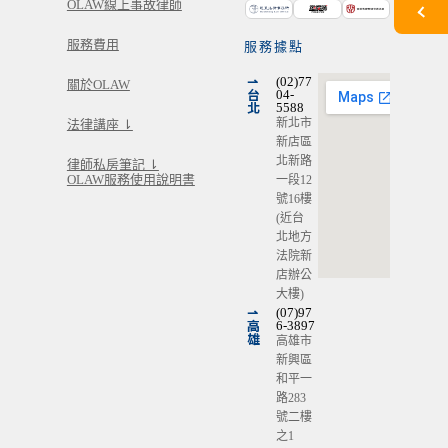
OLAW線上事故律師
服務費用
服務據點
⇀
(02)77
關於OLAW
台
04-
北
5588
新北市
法律講座 ⇂
新店區
北新路
律師私房筆記 ⇂
OLAW服務使用說明書
一段12
號16樓
(近台
北地方
法院新
店辦公
大樓)
⇀
(07)97
高
6-3897
雄
高雄市
新興區
和平一
路283
號二樓
之1