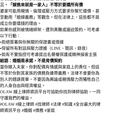
三、「嫁進來就是一家人」不等於要還所有債
婆家可能用親情、倫理或壓力方式要求你幫忙還債，甚
至動用「媳婦義務」等觀念。但在法律上，這些都不是
成立你要還錢的理由。
如果你感到被情緒綁架、遭到責難或逼迫簽約，可考慮
以下行動：
•拒絕簽署與你無關的保證書或借據
•保留所有對話與壓力證據（LINE、簡訊、錄音）
•如有不實指控可考慮提出名譽權保護或精神損害主張
結語：婚姻是承諾，不是背債契約
當你嫁入夫家，你對配偶有情感與家庭上的責任，但這
不等於你對其家族的債務負連帶義務。法律不會要你為
別人的錯誤買單，不要因為輿論或親情壓力而犧牲自己
的人身自由與經濟權益。
OLAW 線上律師資訊平台可協助你找到律師協助，一同
守護我們的權益。
#OLAW #線上律師 #找律師 #法律 #知識 #全台最大的律
師資訊平台 #婚姻 #債務 #家庭