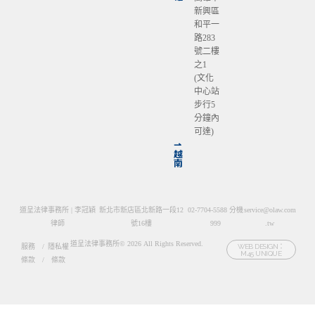
新興區
和平一
路283
號二樓
之1
(文化
中心站
步行5
分鐘內
可達)
⇀
越
南
道呈法律事務所 | 李冠穎
新北市新店區北新路一段12
02-7704-5588 分機
service@olaw.com
律師
號16樓
999
.tw
道呈法律事務所© 2026 All Rights Reserved.
服務
/
隱私權
WEB DESIGN：
M45 UNIQUE
條款
/
條款