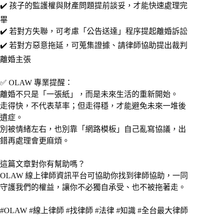
✔️ 孩子的監護權與財產問題提前談妥，才能快速處理完
畢
✔️ 若對方失聯，可考慮「公告送達」程序提起離婚訴訟
✔️ 若對方惡意拖延，可蒐集證據、請律師協助提出裁判
離婚主張
✅ OLAW 專業提醒：
離婚不只是「一張紙」，而是未來生活的重新開始。
走得快，不代表草率；但走得穩，才能避免未來一堆後
遺症。
別被情緒左右，也別靠「網路模板」自己亂寫協議，出
錯再處理會更麻煩。
這篇文章對你有幫助嗎？
OLAW 線上律師資訊平台可協助你找到律師協助，一同
守護我們的權益，讓你不必獨自承受、也不被拖著走。
#OLAW #線上律師 #找律師 #法律 #知識 #全台最大律師