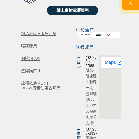
線上事故律師服務
相關連結
OLAW線上事故律師
服務費用
服務據點
⇀
(02)77
關於OLAW
台
04-
北
5588
新北市
法律講座 ⇂
新店區
北新路
律師私房筆記 ⇂
OLAW服務使用說明書
一段12
號16樓
(近台
北地方
法院新
店辦公
大樓)
⇀
(07)97
高
6-3897
雄
高雄市