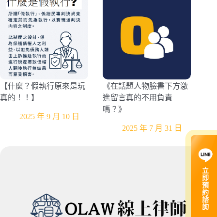
【什麼？假執行原來是玩
《在話題人物臉書下方激
真的！！】
進留言真的不用負責
嗎？》
2025 年 9 月 10 日
2025 年 7 月 31 日
立
即
預
約
諮
詢