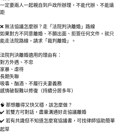
一定要兩人一起親自到戶政所辦理，不能代辦、不能遠
距
❌ 無法協議怎麼辦？走「法院判決離婚」路線
如果對方不同意離婚、不願出面、拒簽任何文件，就只
能走法院路線，請求「裁判離婚」。
法院判決離婚適用的理由有：
對方外遇、不忠
家暴、虐待
長期失聯
吸毒、酗酒、不履行夫妻義務
感情破裂難以修復（持續分居多年）
🧠 那想離得又快又穩，該怎麼做？
✔️ 若雙方可對話，盡量溝通好走協議離婚
✔️ 若有共識但不知道怎麼寫協議書，可找律師協助簡單
起草