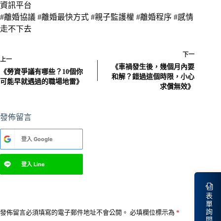
資訊平台
#離婚協議 #離婚最快方式 #親子監護權 #離婚程序 #感情
走不下去
下一
上一
《車禍發生後，幾個月內要
《勞資爭議有哪些？10個你
和解？錯過這個時限，小心
可能早就遇過的職場地雷》
求償無效》
發佈留言
A
登入
Google
l
t
e
登入
Line
r
n
a
t
表
i
單
v
詢
發佈留言必須填寫的電子郵件地址不會公開。
必填欄位標示為
*
問
e