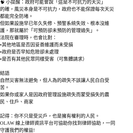
🧠 小提醒：政府可能會說「這是不可抗力的天災」
的確，風災本身是不可抗力，政府也不能保證每次天災
都能完全防堵。
但如果設施早已年久失修、預警系統失效、根本沒維
護，那就屬於「可預防卻未預防的管理過失」。
法院在審理時，也會比對：
•其他地區是否因妥善維護而未受損
•政府是否早知危險卻未處理
•是否有其他民眾同樣受害（可集體請求）
結語
自然災害無法避免，但人為的疏失不該讓人民白白受
苦。
如果你或家人是因政府管理設施疏失而蒙受損失的農
民、住戶、商家
記得：你不只是受災戶，也是擁有權利的人民。
OLAW 線上律師資訊平台可協助你找到律師協助，一同
守護我們的權益!