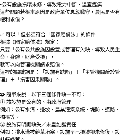
•公有設施損壞未修，導致電力中斷、溫室癱瘓
這些問題若根本原因是政府單位怠忽職守，農民是否有
權利求償？
✅ 可以！但必須符合「國家賠償法」的條件
根據《國家賠償法》規定：
只要「公有公共設施因設置或管理有欠缺，導致人民生
命、身體、財產受損」，
就可以向管理機關請求賠償。
這裡的關鍵詞是：「設施有缺陷」＋「主管機關疏於管
理」＋「損害因果關聯」。
🧩 簡單來說，以下三個條件缺一不可：
① 該設施是公有的、由政府管理
例如：公有水溝、邊坡、農業灌溉系統、堤防、道路、
橋樑等。
② 設施有明顯缺失／未盡維護責任
例如：排水溝被雜草堵塞、設施早已損壞卻未修復、設
計錯誤等。