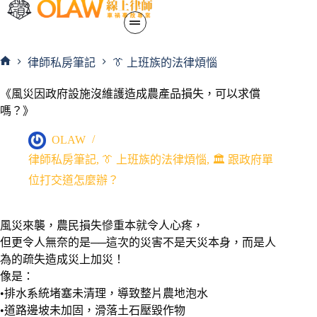
律師私房筆記
👔 上班族的法律煩惱
《風災因政府設施沒維護造成農產品損失，可以求償
嗎？》
OLAW
律師私房筆記
,
👔 上班族的法律煩惱
,
🏛️ 跟政府單
位打交道怎麼辦？
風災來襲，農民損失慘重本就令人心疼，
但更令人無奈的是──這次的災害不是天災本身，而是人
為的疏失造成災上加災！
像是：
•排水系統堵塞未清理，導致整片農地泡水
•道路邊坡未加固，滑落土石壓毀作物