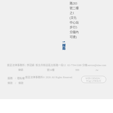
路283
號二樓
之1
(文化
中心站
步行5
分鐘內
可達)
⇀
越
南
道呈法律事務所 | 李冠穎
新北市新店區北新路一段12
02-7704-5588 分機
service@olaw.com
律師
號16樓
999
.tw
道呈法律事務所© 2026 All Rights Reserved.
服務
/
隱私權
WEB DESIGN：
M45 UNIQUE
條款
/
條款