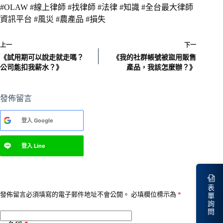
#OLAW #線上律師 #找律師 #法律 #知識 #全台最大律師
資訊平台 #風災 #農產品 #損失
上一
下一
《試用期可以說走就走嗎？
《我的社群帳號被盜用販售
公司能扣我薪水？》
產品，我該怎麼辦？》
發佈留言
A
登入
Google
l
t
e
登入
Line
r
n
a
t
i
表
v
發佈留言必須填寫的電子郵件地址不會公開。
必填欄位標示為
*
單
e
詢
:
問