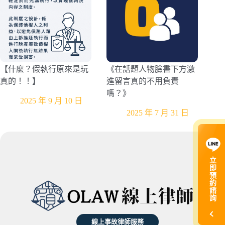
【什麼？假執行原來是玩
《在話題人物臉書下方激
真的！！】
進留言真的不用負責
嗎？》
2025 年 9 月 10 日
2025 年 7 月 31 日
立
即
預
約
諮
詢
線上事故律師服務