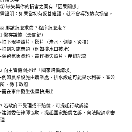
③ 缺失與你的損害之間有「因果關係」
需證明：如果當初有妥善維護，就不會導致這次損害。
⚖️ 那該怎麼求償？程序怎麼走？
1.儲存證據（最關鍵）
•拍下現場照片、影片（淹水、倒塌、災損）
•拍到設施問題（例如排水口被堵）
•保留氣象資料、農作損失照片、產銷記錄
2.向主管機關提出「國家賠償請求」
•例如農業設施由農業處、排水設施可能是水利署、區公
所、縣市政府
•需在事件發生後盡快提出
3.若政府不受理或不賠償，可提起行政訴訟
•建議委任律師協助，提起國家賠償之訴，向法院請求審
理