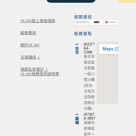
相關連結
OLAW線上事故律師
服務費用
服務據點
⇀
(02)77
關於OLAW
台
04-
北
5588
新北市
法律講座 ⇂
新店區
北新路
律師私房筆記 ⇂
OLAW服務使用說明書
一段12
號16樓
(近台
北地方
法院新
店辦公
大樓)
⇀
(07)97
高
6-3897
雄
高雄市
新興區
和平一