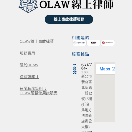
線上事故律師服務
相關連結
OLAW線上事故律師
服務費用
服務據點
⇀
(02)77
關於OLAW
台
04-
北
5588
新北市
法律講座 ⇂
新店區
北新路
律師私房筆記 ⇂
OLAW服務使用說明書
一段12
號16樓
(近台
北地方
法院新
店辦公
大樓)