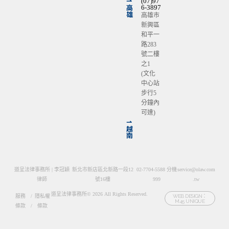
⇀
(07)97
高
6-3897
雄
高雄市
新興區
和平一
路283
號二樓
之1
(文化
中心站
步行5
分鐘內
可達)
⇀
越
南
道呈法律事務所 | 李冠穎
新北市新店區北新路一段12
02-7704-5588 分機
service@olaw.com
律師
號16樓
999
.tw
道呈法律事務所© 2026 All Rights Reserved.
服務
/
隱私權
WEB DESIGN：
M45 UNIQUE
條款
/
條款