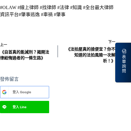
#OLAW #線上律師 #找律師 #法律 #知識 #全台最大律師
資訊平台#肇事逃逸 #車禍 #肇事
下一
上一
《法拍屋真的撿便宜？你不
《自首真的能減刑？揭開法
知道的法拍風險一次解
表
律給悔過者的一條生路》
析！》
單
詢
問
發佈留言
A
登入
Google
l
t
e
登入
Line
r
n
a
t
i