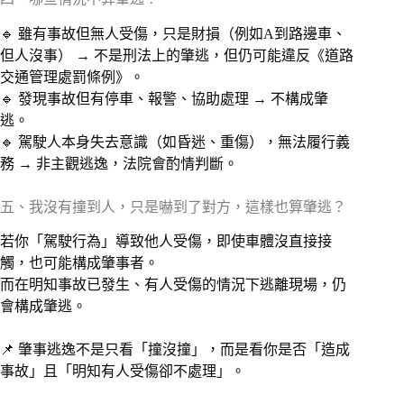
🔹 雖有事故但無人受傷，只是財損（例如A到路邊車、
但人沒事） → 不是刑法上的肇逃，但仍可能違反《道路
交通管理處罰條例》。
🔹 發現事故但有停車、報警、協助處理 → 不構成肇
逃。
🔹 駕駛人本身失去意識（如昏迷、重傷），無法履行義
務 → 非主觀逃逸，法院會酌情判斷。
五、我沒有撞到人，只是嚇到了對方，這樣也算肇逃？
若你「駕駛行為」導致他人受傷，即使車體沒直接接
觸，也可能構成肇事者。
而在明知事故已發生、有人受傷的情況下逃離現場，仍
會構成肇逃。
📌 肇事逃逸不是只看「撞沒撞」，而是看你是否「造成
事故」且「明知有人受傷卻不處理」。