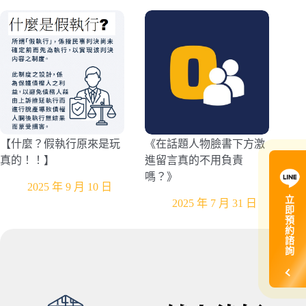
【什麼？假執行原來是玩
《在話題人物臉書下方激
真的！！】
進留言真的不用負責
嗎？》
2025 年 9 月 10 日
立
2025 年 7 月 31 日
即
預
約
諮
詢