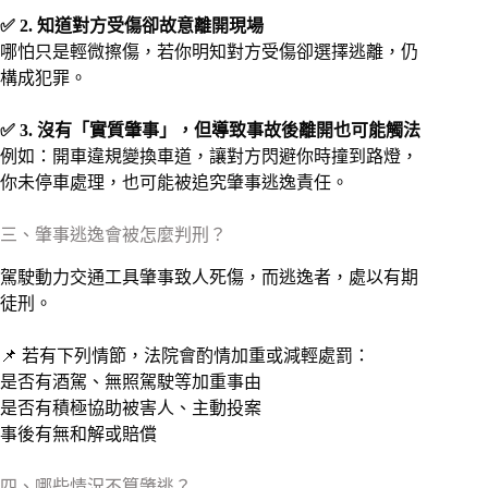
✅ 2. 知道對方受傷卻故意離開現場
哪怕只是輕微擦傷，若你明知對方受傷卻選擇逃離，仍
構成犯罪。
✅ 3. 沒有「實質肇事」，但導致事故後離開也可能觸法
例如：開車違規變換車道，讓對方閃避你時撞到路燈，
你未停車處理，也可能被追究肇事逃逸責任。
三、肇事逃逸會被怎麼判刑？
駕駛動力交通工具肇事致人死傷，而逃逸者，處以有期
徒刑。
📌 若有下列情節，法院會酌情加重或減輕處罰：
是否有酒駕、無照駕駛等加重事由
是否有積極協助被害人、主動投案
事後有無和解或賠償
四、哪些情況不算肇逃？