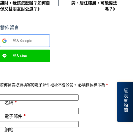
錢財，我該怎麼辦？如何自
牌、居住樓層，可能違法
保又替朋友討公道？》
嗎？》
發佈留言
A
登入
Google
l
t
e
登入
Line
r
n
a
t
i
v
發佈留言必須填寫的電子郵件地址不會公開。
必填欄位標示為
*
e
:
表
單
*
名稱
詢
問
*
電子郵件
網站