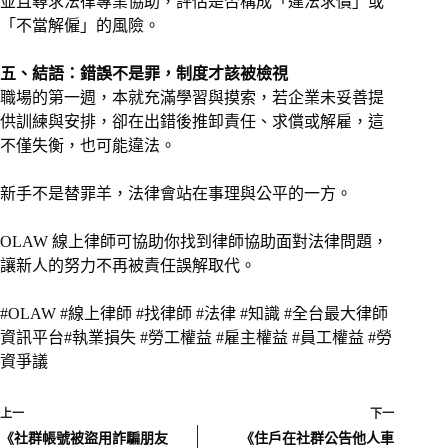
並且尋求法律專業協助，評估是否構成「違法求償」或
「不當解僱」的風險。
五、結語：錯誤不是罪，制度才該被檢視
職場的第一週，本就充滿學習與摸索，若企業未妥善提
供訓練與安排，卻在出錯後推卸責任、求償或解雇，這
不僅失衡，也可能違法。
新手不是替罪羊，法律會站在事理與公平的一方。
OLAW 線上律師可協助你找到律師協助面對法律問題，
讓新人的努力不再被責任誤解取代。
#OLAW #線上律師 #找律師 #法律 #知識 #全台最大律師
資訊平台#執業損失 #勞工權益 #雇主權益 #員工權益 #勞
資爭議
上一
下一
《社群帳號被盜用詐騙朋友
《住戶在社群公告他人車