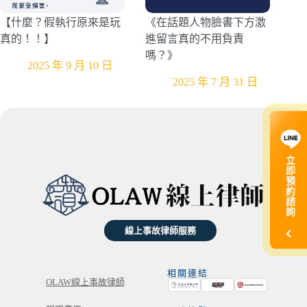
【什麼？假執行原來是玩
《在話題人物臉書下方激
真的！！】
進留言真的不用負責
嗎？》
2025 年 9 月 10 日
2025 年 7 月 31 日
立
即
預
約
諮
詢
線上事故律師服務
相關連結
OLAW線上事故律師