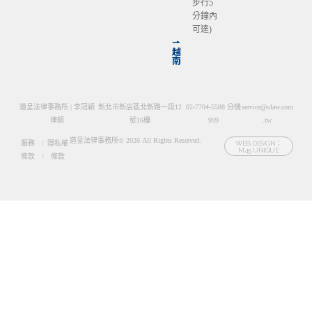
步行5
分鐘內
可達)
⇀
越
南
道呈法律事務所 | 李冠穎
新北市新店區北新路一段12
02-7704-5588 分機
service@olaw.com
律師
號16樓
999
.tw
道呈法律事務所© 2026 All Rights Reserved.
服務
/
隱私權
WEB DESIGN：
M45 UNIQUE
條款
/
條款