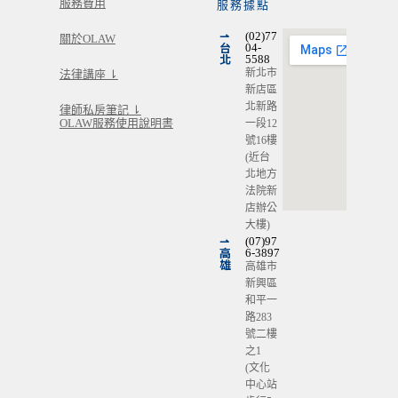
服務費用
服務據點
⇀
(02)77
關於OLAW
台
04-
北
5588
新北市
法律講座 ⇂
新店區
北新路
律師私房筆記 ⇂
OLAW服務使用說明書
一段12
號16樓
(近台
北地方
法院新
店辦公
大樓)
⇀
(07)97
高
6-3897
雄
高雄市
新興區
和平一
路283
號二樓
之1
(文化
中心站