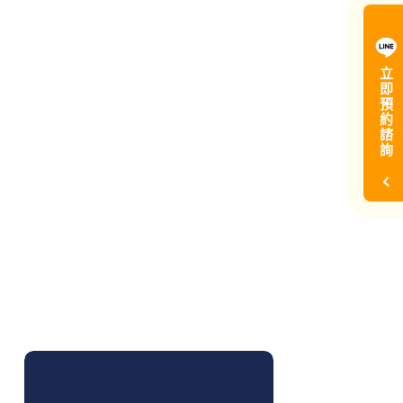
立
即
預
約
諮
詢