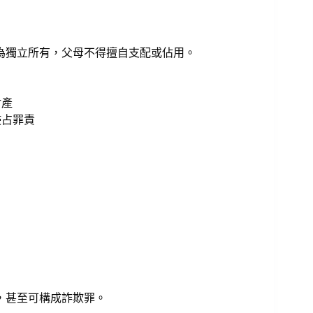
為獨立所有，父母不得擅自支配或佔用。
財產
侵占罪責
，甚至可構成詐欺罪。