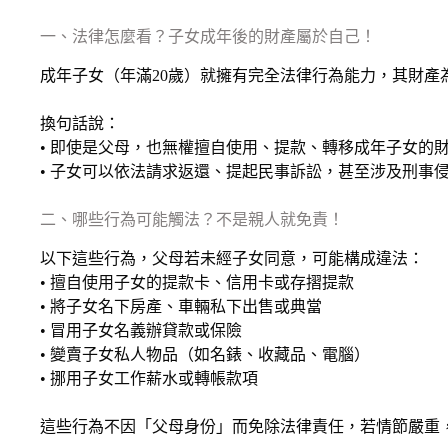
一、法律怎麼看？子女成年後的財產屬於自己！
成年子女（年滿20歲）就擁有完全法律行為能力，其財產
換句話說：
• 即使是父母，也無權擅自使用、提款、轉移成年子女的
• 子女可以依法請求返還、提起民事訴訟，甚至涉及刑事
二、哪些行為可能觸法？不是親人就免責！
以下這些行為，父母若未經子女同意，可能構成違法：
• 擅自使用子女的提款卡、信用卡或存摺提款
• 將子女名下房產、車輛私下出售或典當
• 冒用子女名義辦貸款或保險
• 變賣子女私人物品（如名錶、收藏品、電腦）
• 挪用子女工作薪水或轉帳款項
這些行為不因「父母身份」而免除法律責任，若情節嚴重