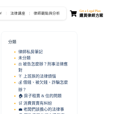
Get a Legal Plan
W
法律講座
律師觀點與分析
購買律師方案
分類
律師私房筆記
未分類
⚖️ 被告怎麼辦？刑事法律應
對
👔 上班族的法律煩惱
💰 借錢、被欠錢、詐騙怎麼
辦？
🏠 房子租賣 & 住的問題
🛒 消費買賣有糾紛
💼 老闆們該擔心的法律事