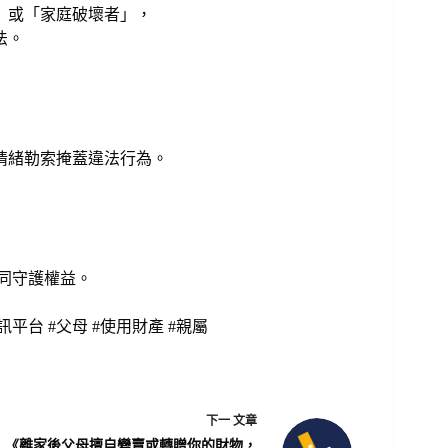
」或「家庭破壞者」，
法。
情緒勒索掩蓋違法行為。
一同守護權益。
訊平台 #父母 #使用財產 #親屬
下一
文章
《離家後父母擅自變賣或轉贈你的財物，