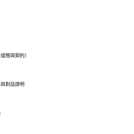
據或贈與契約）
錄與對話證明
通
」