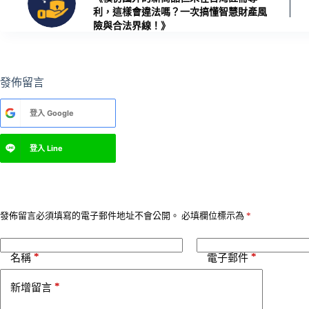
利，這樣會違法嗎？一次搞懂智慧財產風
險與合法界線！》
發佈留言
A
登入
Google
l
t
e
登入
Line
r
n
a
t
i
v
發佈留言必須填寫的電子郵件地址不會公開。
必填欄位標示為
*
e
:
*
*
名稱
電子郵件
*
新增留言