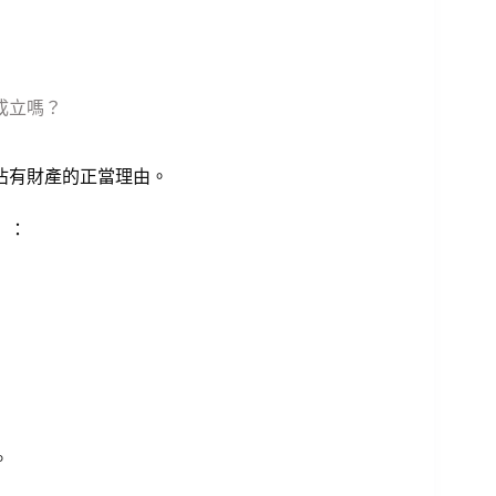
成立嗎？
佔有財產的正當理由。
」：
。