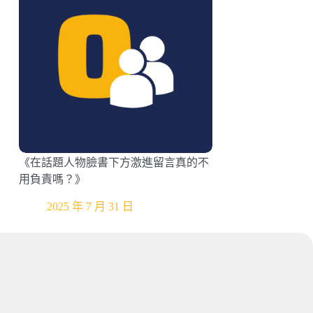
《在話題人物臉書下方激進留言真的不
用負責嗎？》
2025 年 7 月 31 日