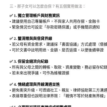
三、那子女可以怎麼自保？有五個實用做法：
✅ 1. 獨立管理帳戶與財務資訊
• 建議使用自己專屬帳戶，不與家人共用存摺、金融卡
• 緊急情況也可設定「存款密碼保護」或手機簡訊通知
✅ 2. 釐清贈與與借貸界線
• 若父母有資金需求，建議採「書面協議」方式處理（借
• 可於文書中註明用途、金額、是否返還，以便後續舉證
✅ 3. 保留金錢流向紀錄
• 所有與父母之間的轉帳、取款、資產變動，務必留存紀
• 若未來出現爭議，可作為維權證據
✅ 4. 情緒處理與界線溝通並進
• 避免衝突升級，可透過社工、親友、律師協助第三方溝
• 表達尊重但也說明法律界限：「親情不等於財產無界線