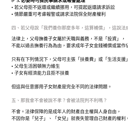
✅ 5. 必要時可提民事請求或報警處理
• 若父母拒不返還或繼續挪用，可提起返還請求訴訟
• 情節嚴重可考慮報警或請求法院保全財產權利
四、若父母說「我們養你那麼多年，這算補償」，這說法
法律上，父母撫養子女屬於天職與義務，不是「投資」，
不能以過去撫養行為為由，要求成年子女金錢補償或當作
只有在下列情況下，父母可主張「扶養費」或「生活支援
• 父母生活困頓無力維生
• 子女有經濟能力且拒不扶養
但這與任意挪用子女財產是完全不同的法律問題。
五、那我會不會被說不孝？會被法院判不利嗎？
不會。法律保障的是成年人的財產自主權與人身自由，
不因你是「兒子」、「女兒」就喪失管理自己財產的權利