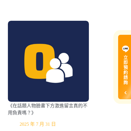
立
即
預
約
諮
詢
《在話題人物臉書下方激進留言真的不
用負責嗎？》
2025 年 7 月 31 日