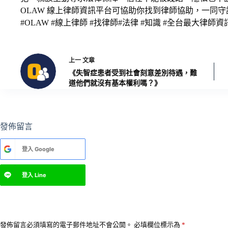
OLAW 線上律師資訊平台可協助你找到律師協助，一同
#OLAW #線上律師 #找律師#法律 #知識 #全台最大律師
上一
文章
《失智症患者受到社會刻意差別待遇，難
道他們就沒有基本權利嗎？》
發佈留言
A
登入
Google
l
t
e
登入
Line
r
n
a
t
i
v
發佈留言必須填寫的電子郵件地址不會公開。
必填欄位標示為
*