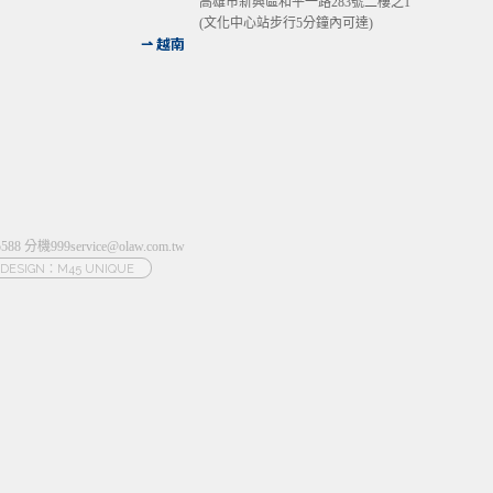
高雄市新興區和平一路283號二樓之1
(文化中心站步行5分鐘內可達)
⇀ 越南
-5588 分機999
service@olaw.com.tw
DESIGN：M45 UNIQUE