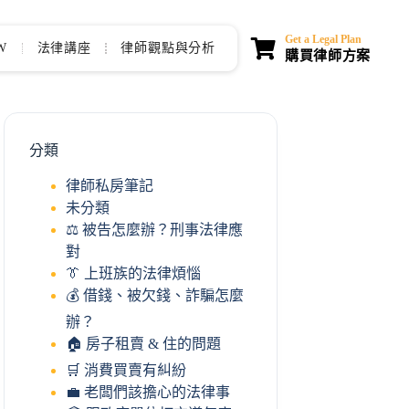
Get a Legal Plan
W
法律講座
律師觀點與分析
購買律師方案
分類
律師私房筆記
未分類
⚖️ 被告怎麼辦？刑事法律應
對
👔 上班族的法律煩惱
💰 借錢、被欠錢、詐騙怎麼
辦？
🏠 房子租賣 & 住的問題
🛒 消費買賣有糾紛
💼 老闆們該擔心的法律事