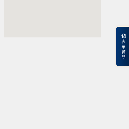
表
單
詢
問