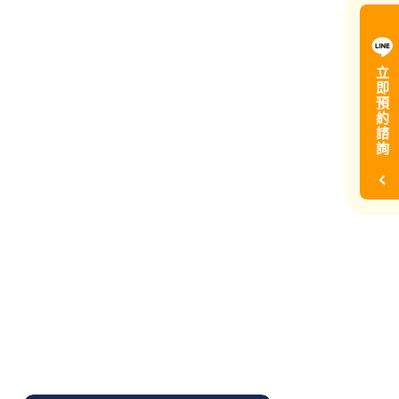
立
即
預
約
諮
詢