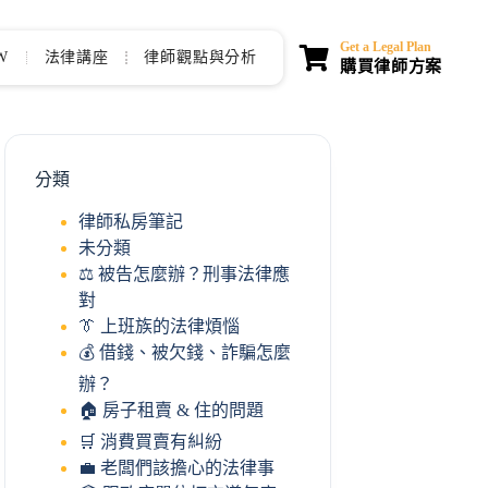
Get a Legal Plan
W
法律講座
律師觀點與分析
購買律師方案
分類
律師私房筆記
未分類
⚖️ 被告怎麼辦？刑事法律應
對
👔 上班族的法律煩惱
💰 借錢、被欠錢、詐騙怎麼
辦？
🏠 房子租賣 & 住的問題
🛒 消費買賣有糾紛
💼 老闆們該擔心的法律事