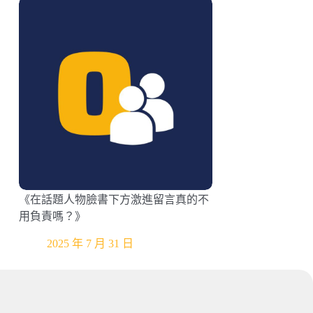
《在話題人物臉書下方激進留言真的不
用負責嗎？》
2025 年 7 月 31 日