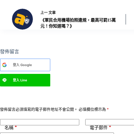
上一
文章
《軍民合用機場拍照違規，最高可罰15萬
元！你知道嗎？》
發佈留言
A
登入
Google
l
t
e
登入
Line
r
n
a
t
i
v
發佈留言必須填寫的電子郵件地址不會公開。
必填欄位標示為
*
e
:
*
*
名稱
電子郵件