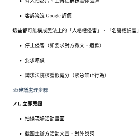
有人拍影片、上傳社群抹黑你品牌
客訴淹沒 Google 評價
這些都可能構成民法上的「人格權侵害」、「名譽權損害
停止侵害（如要求對方撤文、道歉）
要求賠償
請求法院核發假處分（緊急禁止行為）
✍️建議處理步驟
📌1. 立即蒐證
拍攝現場活動畫面
截圖主辦方活動文宣、對外說詞