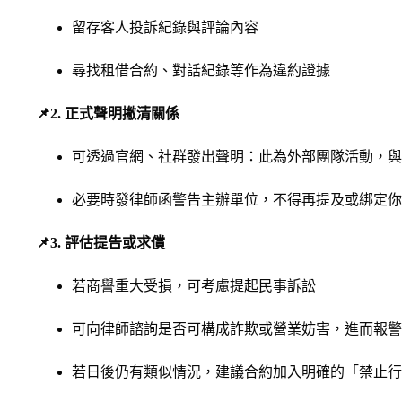
留存客人投訴紀錄與評論內容
尋找租借合約、對話紀錄等作為違約證據
📌2. 正式聲明撇清關係
可透過官網、社群發出聲明：此為外部團隊活動，與
必要時發律師函警告主辦單位，不得再提及或綁定你
📌3. 評估提告或求償
若商譽重大受損，可考慮提起民事訴訟
可向律師諮詢是否可構成詐欺或營業妨害，進而報警
若日後仍有類似情況，建議合約加入明確的「禁止行