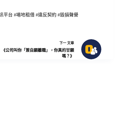
資訊平台 #場地租借 #違反契約 #毀損聲譽
下一
文章
《公司叫你「簽自願離職」，你真的甘願
嗎？》