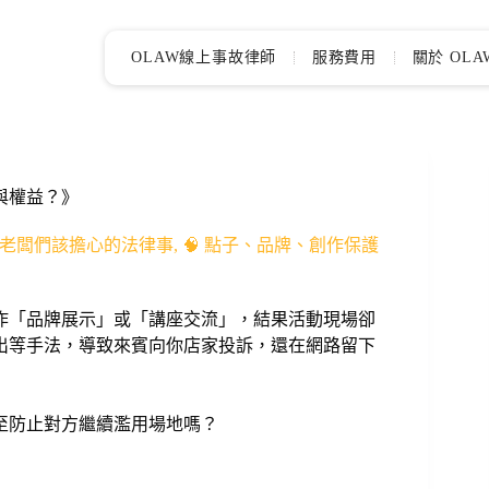
OLAW線上事故律師
服務費用
關於 OLA
與權益？》
 老闆們該擔心的法律事
,
🧠 點子、品牌、創作保護
作「品牌展示」或「講座交流」，結果活動現場卻
出等手法，導致來賓向你店家投訴，還在網路留下
至防止對方繼續濫用場地嗎？