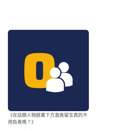
《在話題人物臉書下方激進留言真的不
用負責嗎？》