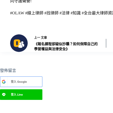
同守護聲譽!
#OLAW #線上律師 #找律師 #法律 #知識 #全台最大律師
上一
文章
《報名課程卻疑似抄襲？如何保障自己的
學習權益與法律安全》
發佈留言
A
登入
Google
l
t
e
登入
Line
r
n
a
t