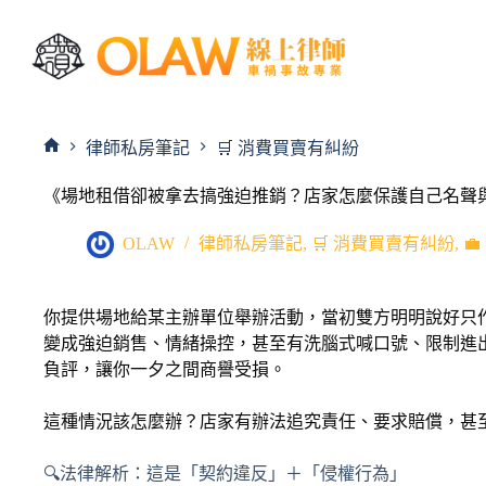
律師私房筆記
🛒 消費買賣有糾紛
《場地租借卻被拿去搞強迫推銷？店家怎麼保護自己名聲
OLAW
律師私房筆記
,
🛒 消費買賣有糾紛
,

你提供場地給某主辦單位舉辦活動，當初雙方明明說好只
變成強迫銷售、情緒操控，甚至有洗腦式喊口號、限制進
負評，讓你一夕之間商譽受損。
這種情況該怎麼辦？店家有辦法追究責任、要求賠償，甚
🔍法律解析：這是「契約違反」＋「侵權行為」