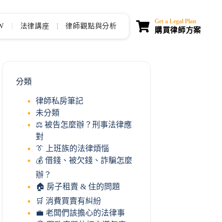
Get a Legal Plan
W
法律講座
律師觀點與分析
購買律師方案
分類
律師私房筆記
未分類
⚖️ 被告怎麼辦？刑事法律應
對
👔 上班族的法律煩惱
💰 借錢、被欠錢、詐騙怎麼
辦？
🏠 房子租賣 & 住的問題
🛒 消費買賣有糾紛
💼 老闆們該擔心的法律事