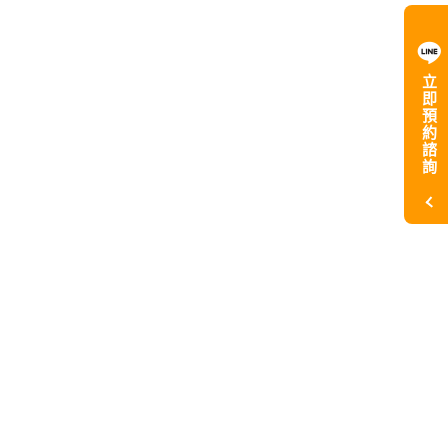
立
即
預
約
諮
詢