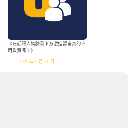
《在話題人物臉書下方激進留言真的不
用負責嗎？》
2025 年 7 月 31 日