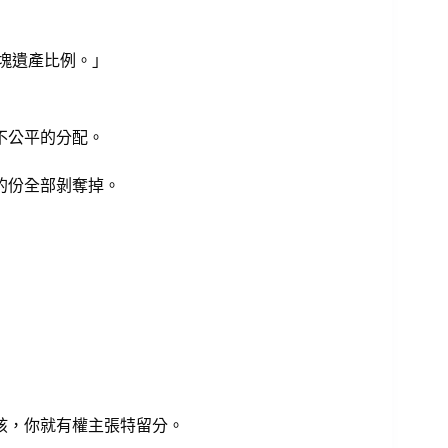
塊遺產比例。」
不公平的分配。
的份全部剝奪掉。
孩，你就有權主張特留分。