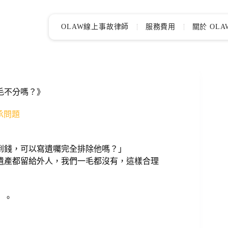
OLAW線上事故律師
服務費用
關於 OLA
毛不分嗎？》
繼承問題
到錢，可以寫遺囑完全排除他嗎？」
遺產都留給外人，我們一毛都沒有，這樣合理
」。