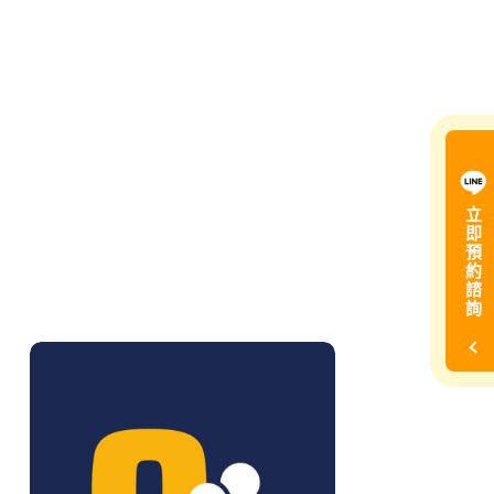
立
即
預
約
諮
詢