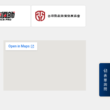
表
單
詢
問