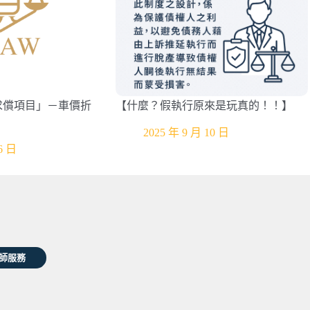
求償項目」－車價折
【什麼？假執行原來是玩真的！！】
2025 年 9 月 10 日
6 日
師服務