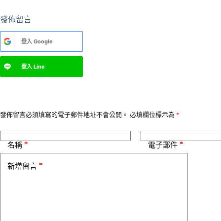
發佈留言
A
登入
Google
l
t
e
登入
Line
r
n
a
t
i
v
發佈留言必須填寫的電子郵件地址不會公開。
必填欄位標示為
*
e
:
*
*
名稱
電子郵件
*
新增留言