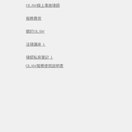
OLAW線上事故律師
服務費用
關於OLAW
法律講座 ⇂
律師私房筆記 ⇂
OLAW服務使用說明書