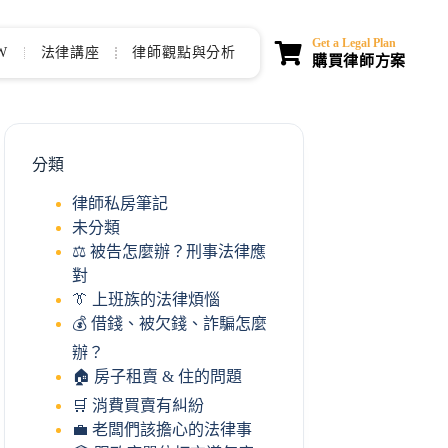
Get a Legal Plan
W
法律講座
律師觀點與分析
購買律師方案
分類
律師私房筆記
未分類
⚖️ 被告怎麼辦？刑事法律應
對
👔 上班族的法律煩惱
💰 借錢、被欠錢、詐騙怎麼
辦？
🏠 房子租賣 & 住的問題
🛒 消費買賣有糾紛
💼 老闆們該擔心的法律事