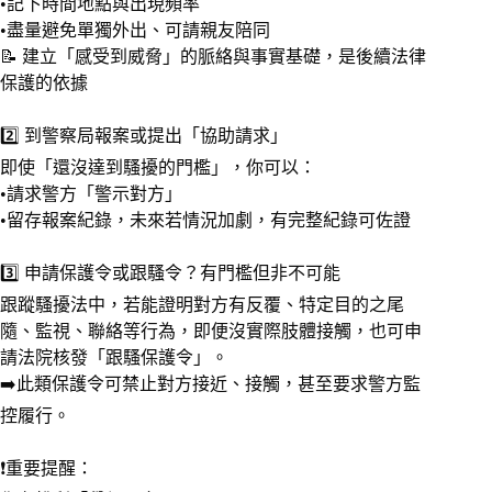
•記下時間地點與出現頻率
•盡量避免單獨外出、可請親友陪同
📝 建立「感受到威脅」的脈絡與事實基礎，是後續法律
保護的依據
2️⃣ 到警察局報案或提出「協助請求」
即使「還沒達到騷擾的門檻」，你可以：
•請求警方「警示對方」
•留存報案紀錄，未來若情況加劇，有完整紀錄可佐證
3️⃣ 申請保護令或跟騷令？有門檻但非不可能
跟蹤騷擾法中，若能證明對方有反覆、特定目的之尾
隨、監視、聯絡等行為，即便沒實際肢體接觸，也可申
請法院核發「跟騷保護令」。
➡️此類保護令可禁止對方接近、接觸，甚至要求警方監
控履行。
❗重要提醒：