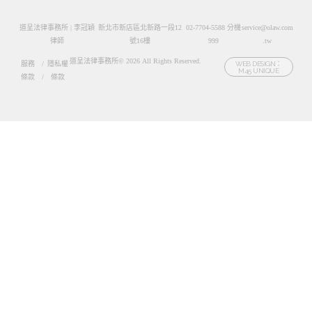
道呈法律事務所 | 李冠穎
新北市新店區北新路一段12
02-7704-5588 分機
service@olaw.com
律師
號16樓
999
.tw
道呈法律事務所© 2026 All Rights Reserved.
服務
/
隱私權
WEB DESIGN：
M45 UNIQUE
條款
/
條款