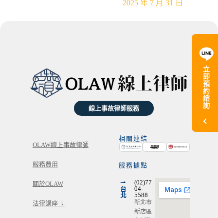
2025 年 7 月 31 日
立
即
預
約
諮
詢
線上事故律師服務
相關連結
OLAW線上事故律師
服務費用
服務據點
⇀
(02)77
關於OLAW
台
04-
北
5588
新北市
法律講座 ⇂
新店區