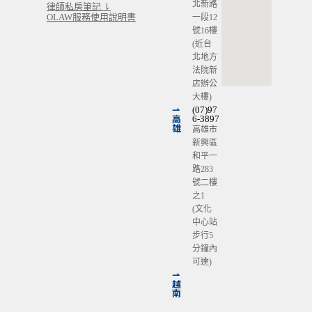
北新路
律師私房筆記 ⇂
OLAW服務使用說明書
一段12
號16樓
(近台
北地方
法院新
店辦公
大樓)
⇀
(07)97
高
6-3897
雄
高雄市
新興區
和平一
路283
號二樓
之1
(文化
中心站
步行5
分鐘內
可達)
⇀
越
南