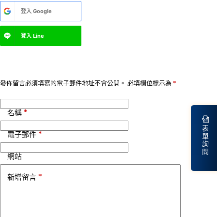
A
登入
Google
l
t
e
登入
Line
r
n
a
t
i
v
發佈留言必須填寫的電子郵件地址不會公開。
必填欄位標示為
*
e
:
*
名稱
表
*
電子郵件
單
詢
問
網站
*
新增留言