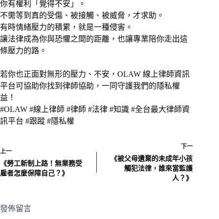
你有權利「覺得不安」。
不需等到真的受傷、被接觸、被威脅，才求助。
有時情緒壓力的積累，就是一種侵害。
讓法律成為你與恐懼之間的距離，也讓專業陪你走出這
條壓力的路。
若你也正面對無形的壓力、不安，OLAW 線上律師資訊
平台可協助你找到律師協助，一同守護我們的隱私權
益！
#OLAW #線上律師 #律師 #法律 #知識 #全台最大律師資
訊平台 #跟蹤 #隱私權
下一
上一
《被父母遺棄的未成年小孩
《勞工新制上路！無業務受
觸犯法律，誰來當監護
雇者怎麼保障自己？》
人？》
發佈留言