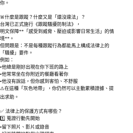
你。
🚨什麼是跟蹤？什麼又是「還沒違法」？
台灣已正式施行《跟蹤騷擾防制法》，
明文保障**「感受到威脅、壓迫或影響日常生活」的情
境**。
但問題是：不是每種跟蹤行為都能馬上構成法律上的
「騷擾」要件。
例如：
•他總是剛好出現在你下班的路上
•他常常坐在你附近的餐廳看著你
•他沒有說話，但你感到害怕、不舒服
⚠️在這種「灰色地帶」，你仍然可以主動累積證據、提
出求助。
✅ 法律上的保護方式有哪些？
1️⃣ 蒐證行動先開始
•留下照片、影片或錄音