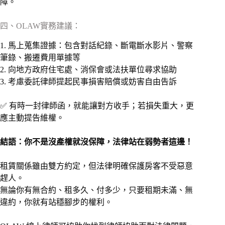
障。
四、OLAW實務建議：
1. 馬上蒐集證據：包含對話紀錄、斷電斷水影片、警察
筆錄、搬遷費用單據等
2. 向地方政府住宅處、消保會或法扶單位尋求協助
3. 考慮委託律師提起民事損害賠償或妨害自由告訴
✅ 有時一封律師函，就能讓對方收手；若損失重大，更
應主動提告維權。
結語：你不是沒產權就沒保障，法律站在弱勢者這邊！
租賃關係雖由雙方約定，但法律明確保護房客不受惡意
趕人。
無論你有無合約、租多久、付多少，只要租期未滿、無
違約，你就有站穩腳步的權利。