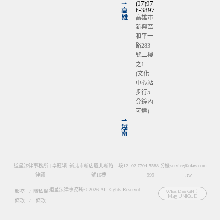
⇀
(07)97
高
6-3897
雄
高雄市
新興區
和平一
路283
號二樓
之1
(文化
中心站
步行5
分鐘內
可達)
⇀
越
南
道呈法律事務所 | 李冠穎
新北市新店區北新路一段12
02-7704-5588 分機
service@olaw.com
律師
號16樓
999
.tw
道呈法律事務所© 2026 All Rights Reserved.
服務
/
隱私權
WEB DESIGN：
M45 UNIQUE
條款
/
條款