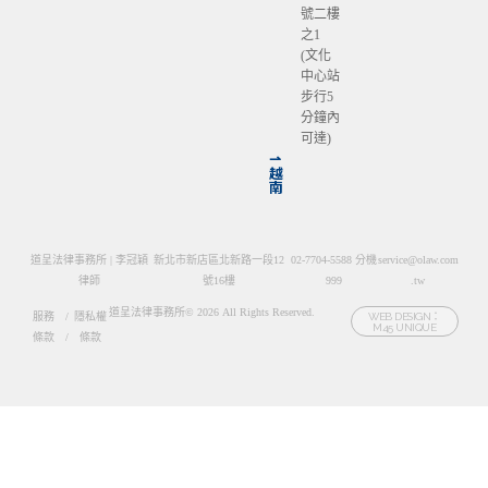
號二樓
之1
(文化
中心站
步行5
分鐘內
可達)
⇀
越
南
道呈法律事務所 | 李冠穎
新北市新店區北新路一段12
02-7704-5588 分機
service@olaw.com
律師
號16樓
999
.tw
道呈法律事務所© 2026 All Rights Reserved.
服務
/
隱私權
WEB DESIGN：
M45 UNIQUE
條款
/
條款