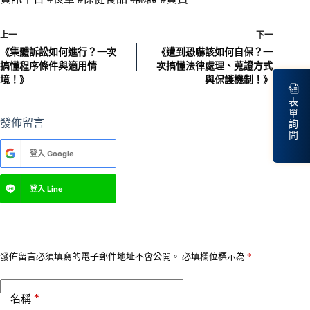
上一
下一
《集體訴訟如何進行？一次
《遭到恐嚇該如何自保？一
搞懂程序條件與適用情
次搞懂法律處理、蒐證方式
境！》
與保護機制！》
表
單
發佈留言
詢
問
A
登入
Google
l
t
e
登入
Line
r
n
a
t
i
v
發佈留言必須填寫的電子郵件地址不會公開。
必填欄位標示為
*
e
:
*
名稱