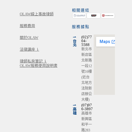
相關連結
OLAW線上事故律師
服務費用
服務據點
⇀
(02)77
關於OLAW
台
04-
北
5588
新北市
法律講座 ⇂
新店區
北新路
律師私房筆記 ⇂
OLAW服務使用說明書
一段12
號16樓
(近台
北地方
法院新
店辦公
大樓)
⇀
(07)97
高
6-3897
雄
高雄市
新興區
和平一
路283