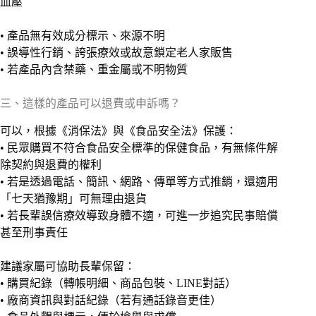
血壓
• 產品無有效成分標示、來源不明
• 誤導性行銷、誇張療效或故意鎖定老人家販售
• 若產品內含禁藥、重金屬或不明物質
三、這樣的產品可以退費或申訴嗎？
可以，根據《消保法》與《食品安全法》保護：
• 民眾購買不符合食品安全標準的保健食品，有無條件解
除契約與退費的權利
• 若是透過電話、簡訊、網路、傳單等方式推銷，還適用
「七天猶豫期」可無理由退貨
• 若長輩誤信療效導致身體不適，可進一步追究民事賠償
甚至刑事責任
建議家屬可協助長輩保留：
• 購買紀錄（轉帳明細、商品包裝、LINE對話）
• 廠商資訊與對話紀錄（若有通話錄音更佳）