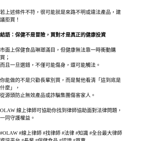
若上述條件不符，很可能就是來路不明或違法產品，建
議拒買！
結語：保健不是冒險，買對才是真正的健康投資
市面上保健食品琳瑯滿目，但健康無法靠一時衝動購
買；
而且一旦選錯，不僅可能傷身，還可能觸法。
你能做的不是只勸長輩別買，而是幫他看清「這到底是
什麼」，
從源頭防止無效產品或詐騙集團傷害家人。
OLAW 線上律師可協助你找到律師協助面對法律問題，
一同守護權益。
#OLAW #線上律師 #找律師 #法律 #知識 #全台最大律師
資訊平台 #長輩 #保健食品 #認證 #買賣