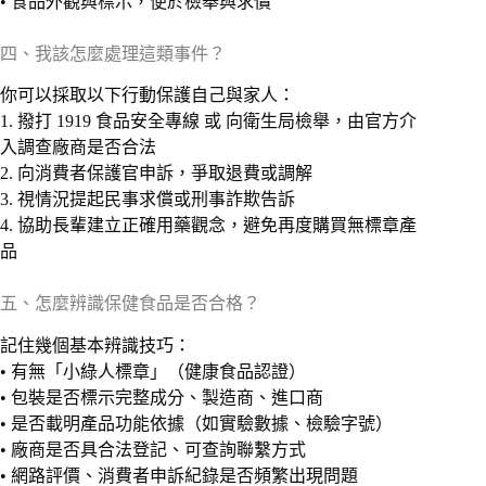
• 食品外觀與標示，便於檢舉與求償
四、我該怎麼處理這類事件？
你可以採取以下行動保護自己與家人：
1. 撥打 1919 食品安全專線 或 向衛生局檢舉，由官方介
入調查廠商是否合法
2. 向消費者保護官申訴，爭取退費或調解
3. 視情況提起民事求償或刑事詐欺告訴
4. 協助長輩建立正確用藥觀念，避免再度購買無標章產
品
五、怎麼辨識保健食品是否合格？
記住幾個基本辨識技巧：
• 有無「小綠人標章」（健康食品認證）
• 包裝是否標示完整成分、製造商、進口商
• 是否載明產品功能依據（如實驗數據、檢驗字號）
• 廠商是否具合法登記、可查詢聯繫方式
• 網路評價、消費者申訴紀錄是否頻繁出現問題