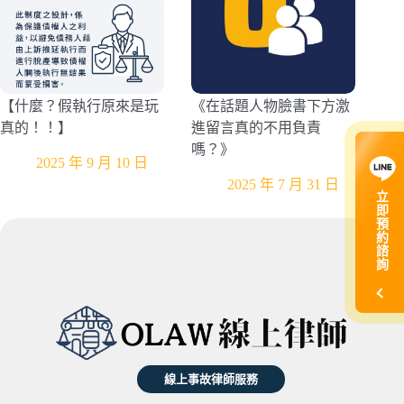
【什麼？假執行原來是玩
《在話題人物臉書下方激
真的！！】
進留言真的不用負責
嗎？》
2025 年 9 月 10 日
2025 年 7 月 31 日
立
即
預
約
諮
詢
線上事故律師服務