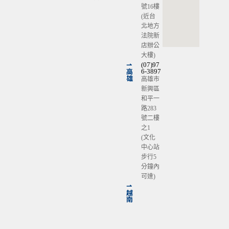
號16樓
(近台
北地方
法院新
店辦公
大樓)
⇀
(07)97
高
6-3897
雄
高雄市
新興區
和平一
路283
號二樓
之1
(文化
中心站
步行5
分鐘內
可達)
⇀
越
南