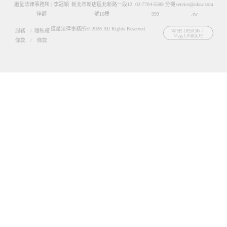
道呈法律事務所 | 李冠穎
新北市新店區北新路一段12
02-7704-5588 分機
service@olaw.com
律師
號16樓
999
.tw
道呈法律事務所© 2026 All Rights Reserved.
服務
/
隱私權
WEB DESIGN：
M45 UNIQUE
條款
/
條款