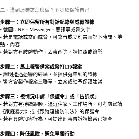
二、遭到恐嚇該怎麼做？五步驟保護自己
步驟一：立即保留所有對話紀錄與威脅證據
• 截圖LINE、Messenger、簡訊等威脅文字
• 若是電話或當面威脅，可錄音或立刻書面記下時間、地
點、內容
• 若對方有肢體動作、丟東西等，請拍照或錄影
步驟二：馬上報警備案或撥打110報案
• 說明遭遇恐嚇的經過，並提供蒐集到的證據
• 警方會製作報案三聯單、立案或給予保護建議
步驟三：視情況申請「保護令」或「告訴狀」
• 若對方有持續跟騷、逼近住家、工作場所，可考慮聲請
《家庭暴力》或《跟蹤騷擾防制法》的保護令
• 若有具體加害行為，可提出刑事告訴請檢察官調查
步驟四：降低風險、避免單獨行動