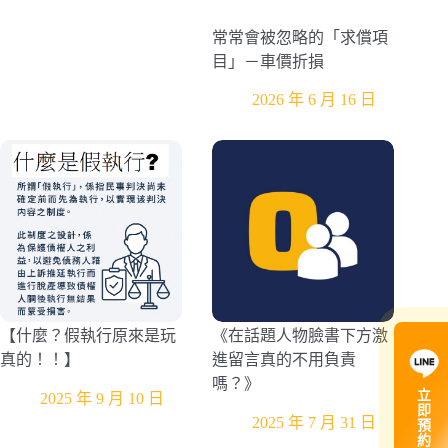
常常會被忽略的「求償項
目」－車價折損
2026 年 6 月 16 日
【什麼？假執行原來是玩
《在話題人物臉書下方激
真的！！】
進留言真的不用負責
嗎？》
立
2025 年 9 月 10 日
即
2025 年 7 月 31 日
預
約