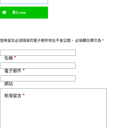
t
e
登入
Line
r
n
a
t
i
v
發佈留言必須填寫的電子郵件地址不會公開。
必填欄位標示為
*
e
:
*
名稱
*
電子郵件
網站
*
新增留言