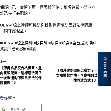
保護自己，從留下第一個證據開始；維護尊嚴，從不容
許恐嚇行為開始。
OLAW 線上律師可協助你找到律師協助面對法律問題，
一同守護權益。
#OLAW #線上律師 #找律師 #法律 #知識 #全台最大律師
資訊平台#恐嚇 #威脅
上一
表
下一
《保健食品沒合格標章，還
單
《照片遭到盜用怎麼辦？一
詢
向長輩兜售，這樣違法嗎？
次搞懂著作權、肖像權與法
問
一次看懂消保與食品法的保
律救濟方式！》
障範圍！》
發佈留言
A
登入
Google
l