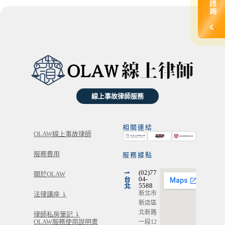
諮
詢
線上事故律師服務
相關連結
OLAW線上事故律師
服務費用
服務據點
⇀
(02)77
關於OLAW
台
04-
北
5588
新北市
法律講座 ⇂
新店區
北新路
律師私房筆記 ⇂
OLAW服務使用說明書
一段12